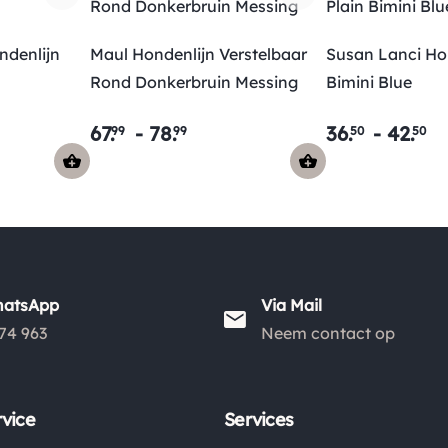
denlijn
Maul Hondenlijn Verstelbaar
Susan Lanci Hon
Rond Donkerbruin Messing
Bimini Blue
67
.
-
78
.
36
.
-
42
.
99
99
50
50
hatsApp
Via Mail
74 963
Neem contact op
vice
Services