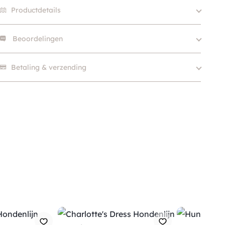
Productdetails
Beoordelingen
Kleur
Bruin, Blauw
Merk
Bobby
Er zijn nog geen beoordelingen.
Betaling & verzending
Materiaal
Leer
SKU
210000019326