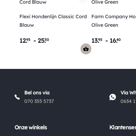
Flexi Hondenlijn Classic Cord
Farm Company Hon
Blauw
Olive Green
12
.
-
25
.
13
.
-
16
.
95
50
95
40
Bel ons via
Via W
070 355 5737
0634 1
Onze winkels
Klantenser