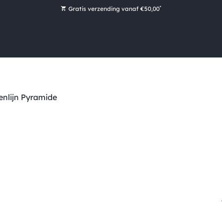
*
Gratis verzending vanaf €50,00
Bestel nu, betaal later met Klarna
Ruim 16.000 artikelen op voorraad
Voor 15:00 uur besteld, vandaag nog verzonden!
Ruim 44 jaar kennis en ervaring