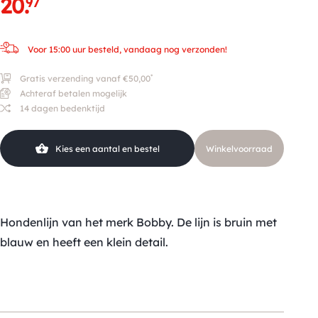
20
.
97
Voor 15:00 uur besteld, vandaag nog verzonden!
*
Gratis verzending vanaf €50,00
Achteraf betalen mogelijk
14 dagen bedenktijd
Kies een aantal en bestel
Winkelvoorraad
Hondenlijn van het merk Bobby. De lijn is bruin met
blauw en heeft een klein detail.