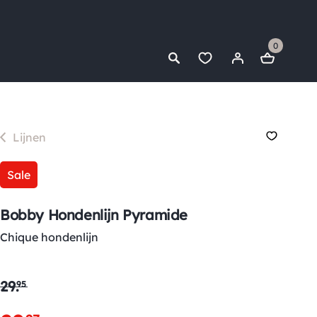
0
Lijnen
Sale
Bobby Hondenlijn Pyramide
Chique hondenlijn
29
.
95