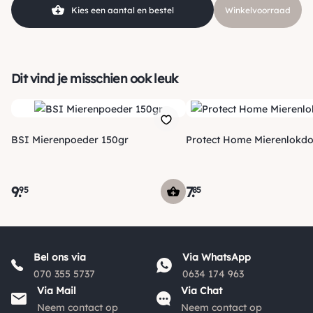
Kies een aantal en bestel
Winkelvoorraad
Dit vind je misschien ook leuk
BSI Mierenpoeder 150gr
Protect Home Mierenlokdo
9
.
7
.
95
85
Verzending
Bel ons via
Via WhatsApp
Voor 15:00 uur besteld, vandaag nog verzonden! Je ontvangt
070 355 5737
0634 174 963
een track & trace code van ons zodat je je pakketje kan
Via Mail
Via Chat
volgen. Voor orders tot € 15.00 zijn de verzendkosten € 5.95,
Neem contact op
Neem contact op
*
*
daarna € 3.95
en gratis vanaf € 50.00
.