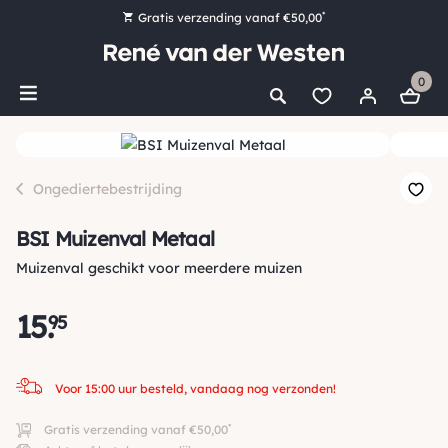
*
Gratis verzending vanaf €50,00
Bestel nu, betaal later met Klarna
0
Ruim 16.000 artikelen op voorraad
Voor 15:00 uur besteld, vandaag nog verzonden!
Ruim 44 jaar kennis en ervaring
Ongediertebestrijding
BSI Muizenval Metaal
Muizenval geschikt voor meerdere muizen
15
.
95
Voor 15:00 uur besteld, vandaag nog verzonden!
*
Gratis verzending vanaf €50,00