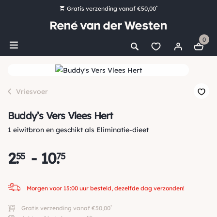
*
Gratis verzending vanaf €50,00
Bestel nu, betaal later met Klarna
0
Ruim 16.000 artikelen op voorraad
Morgen voor 15:00 uur besteld, dezelfde dag verzonden!
Ruim 44 jaar kennis en ervaring
Vriesvoer
Buddy’s Vers Vlees Hert
1 eiwitbron en geschikt als Eliminatie-dieet
2
.
-
10
.
55
75
Morgen voor 15:00 uur besteld, dezelfde dag verzonden!
*
Gratis verzending vanaf €50,00