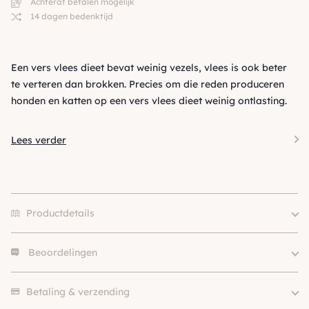
Achteraf betalen mogelijk
14 dagen bedenktijd
Een vers vlees dieet bevat weinig vezels, vlees is ook beter
te verteren dan brokken. Precies om die reden produceren
honden en katten op een vers vlees dieet weinig ontlasting.
Lees verder
Productdetails
Beoordelingen
Eiwitbron
Hert
Size
175g, 500g, 1kg
Er zijn nog geen beoordelingen.
Merk
Buddy's
Betaling & verzending
Levensfase
Puppy, Adult, Senior