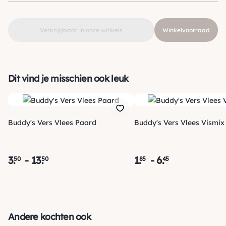
Voedingsdoel
Eliminatiedieet, Moeilijke eter
Verkrijgbaar in onze winkels
Winkelvoorraad
Dit vind je misschien ook leuk
Buddy's Vers Vlees Paard
Buddy's Vers Vlees Vismix
3
.
-
13
.
1
.
-
6
.
50
50
85
45
Verzending
Morgen voor 15:00 uur besteld, dezelfde dag verzonden! Je
Andere kochten ook
ontvangt een track & trace code van ons zodat je je pakketje