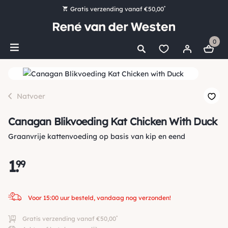
*
Gratis verzending vanaf €50,00
Bestel nu, betaal later met Klarna
0
Ruim 16.000 artikelen op voorraad
Voor 15:00 uur besteld, vandaag nog verzonden!
Ruim 44 jaar kennis en ervaring
Natvoer
Canagan Blikvoeding Kat Chicken With Duck
Graanvrije kattenvoeding op basis van kip en eend
1
.
99
Voor 15:00 uur besteld, vandaag nog verzonden!
*
Gratis verzending vanaf €50,00