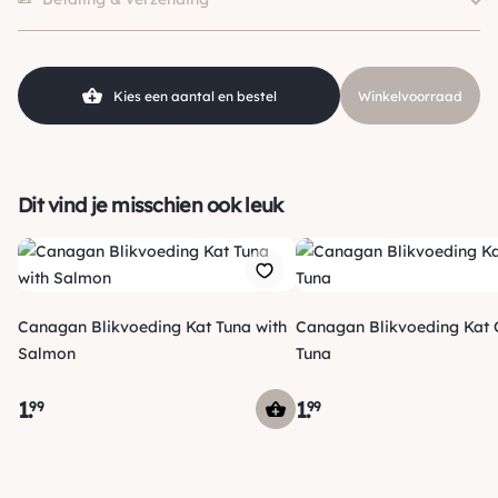
Elaine Russell
Voedingsdoel
Graanvrij
SKU
210000000388
Kies een aantal en bestel
Winkelvoorraad
Dit vind je misschien ook leuk
Canagan Blikvoeding Kat Tuna with
Canagan Blikvoeding Kat
Salmon
Tuna
1
.
1
.
99
99
Verzending
Voor 15:00 uur besteld, vandaag nog verzonden! Je ontvangt