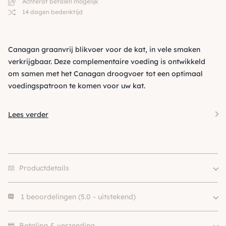
Achteraf betalen mogelijk
14 dagen bedenktijd
Canagan graanvrij blikvoer voor de kat, in vele smaken
verkrijgbaar. Deze complementaire voeding is ontwikkeld
om samen met het Canagan droogvoer tot een optimaal
voedingspatroon te komen voor uw kat.
Lees verder
Productdetails
1 beoordelingen (5.0 - uitstekend)
Eiwitbron
Eend, Kip
Levensfase
Kitten, Adult, Senior
"Mijn kat vind het erg lekker en is hel gezond"
Merk
Canagan
Betaling & verzending