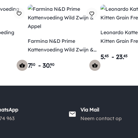
oeding
Leonardo Katt
Farmina N&D Prime
Kitten Grain Fr
Kattenvoeding Wild Zwijn &
5
.
-
23
.
45
45
Appel
7
.
-
30
.
50
90
hatsApp
Via Mail
74 963
Neem contact op