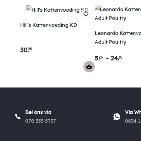
Hill's Kattenvoeding KD
Leonardo Kattenv
Adult Poultry
30
.
95
5
.
-
24
.
25
35
Bel ons via
Via W
070 355 5737
0634 1