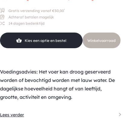
*
Gratis verzending vanaf €50,00
Achteraf betalen mogelijk
14 dagen bedenktijd
Kies een optie en bestel
Winkelvoorraad
Voedingsadvies: Het voer kan droog geserveerd
worden of bevochtigd worden met lauw water. De
dagelijkse hoeveelheid hangt af van leeftijd,
grootte, activiteit en omgeving.
Lees verder