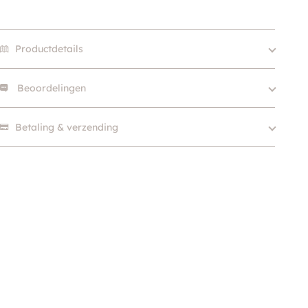
Productdetails
Beoordelingen
Size
400g, 2kg
Merk
Carnilove
Er zijn nog geen beoordelingen.
Betaling & verzending
Eiwitbron
Kalkoen, Zalm