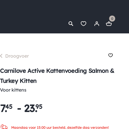
0
Droogvoer
Carnilove Active Kattenvoeding Salmon &
Turkey Kitten
Voor kittens
7
.
-
23
.
45
95
Maandag voor 15:00 uur besteld, dezelfde dag verzonden!