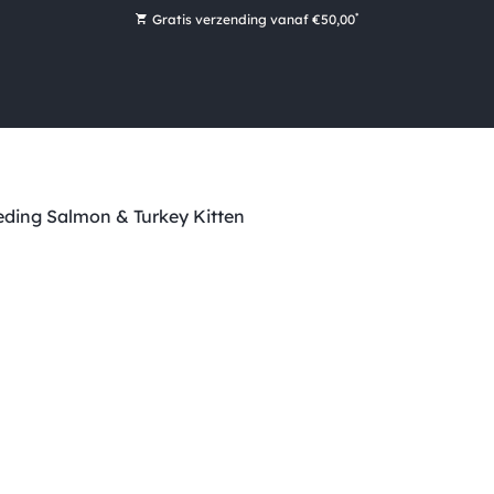
*
Gratis verzending vanaf €50,00
Bestel nu, betaal later met Klarna
Ruim 16.000 artikelen op voorraad
Maandag voor 15:00 uur besteld, dezelfde dag verzonden!
Ruim 44 jaar kennis en ervaring