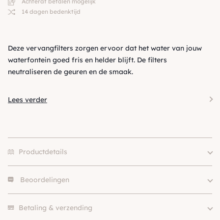
Achteraf betalen mogelijk
14 dagen bedenktijd
Deze vervangfilters zorgen ervoor dat het water van jouw
waterfontein goed fris en helder blijft. De filters
neutraliseren de geuren en de smaak.
Lees verder
Productdetails
Beoordelingen
Merk
Cat H2O
Soort
Accessoires
Er zijn nog geen beoordelingen.
SKU
210000005375
Betaling & verzending