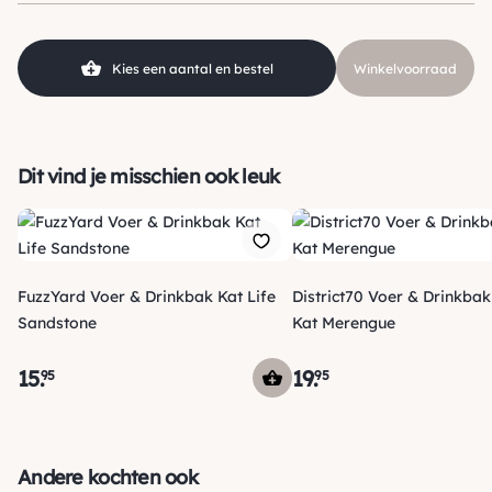
Kies een aantal en bestel
Winkelvoorraad
Dit vind je misschien ook leuk
FuzzYard Voer & Drinkbak Kat Life
District70 Voer & Drinkba
Sandstone
Kat Merengue
15
.
19
.
95
95
Verzending
Maandag voor 15:00 uur besteld, dezelfde dag verzonden!
Andere kochten ook
Je ontvangt een track & trace code van ons zodat je je