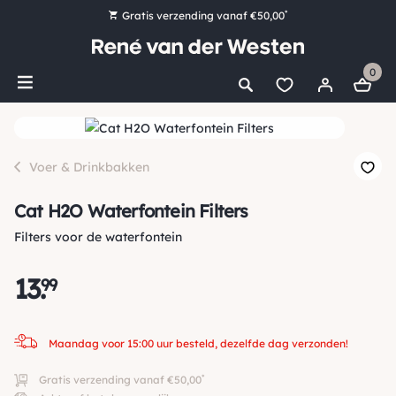
*
Gratis verzending vanaf €50,00
Bestel nu, betaal later met Klarna
0
Ruim 16.000 artikelen op voorraad
Maandag voor 15:00 uur besteld, dezelfde dag verzonden!
Ruim 44 jaar kennis en ervaring
Voer & Drinkbakken
Cat H2O Waterfontein Filters
Filters voor de waterfontein
13
.
99
Maandag voor 15:00 uur besteld, dezelfde dag verzonden!
*
Gratis verzending vanaf €50,00