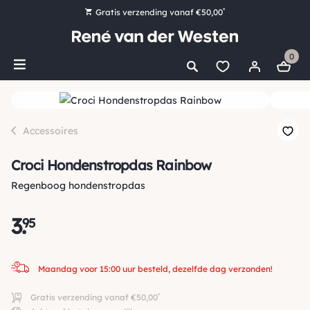
*
Gratis verzending vanaf €50,00
Bestel nu, betaal later met Klarna
0
Ruim 16.000 artikelen op voorraad
Maandag voor 15:00 uur besteld, dezelfde dag verzonden!
Ruim 44 jaar kennis en ervaring
Accessoires
Croci Hondenstropdas Rainbow
Regenboog hondenstropdas
3
.
95
Maandag voor 15:00 uur besteld, dezelfde dag verzonden!
*
Gratis verzending vanaf €50,00