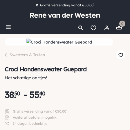
*
Gratis verzending vanaf €50,00
Bestel nu, betaal later met Klarna
0
Ruim 16.000 artikelen op voorraad
Maandag voor 15:00 uur besteld, dezelfde dag verzonden!
Ruim 44 jaar kennis en ervaring
Sweaters & Truien
Croci Hondensweater Guepard
Met schattige oortjes!
38
.
-
55
.
50
40
*
Gratis verzending vanaf €50,00
Achteraf betalen mogelijk
14 dagen bedenktijd