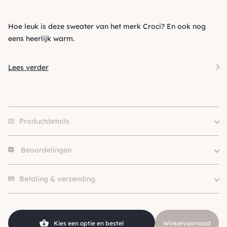
Hoe leuk is deze sweater van het merk Croci? En ook nog
eens heerlijk warm.
Lees verder
Productdetails
Beoordelingen
25 cm, 30 cm, 35 cm, 40 cm,
Size
45 cm, 50 cm
Er zijn nog geen beoordelingen.
Kleur
Leopard / Cheetah
Betaling & verzending
Merk
Croci
Kies een optie en bestel
Winkelvoorraad