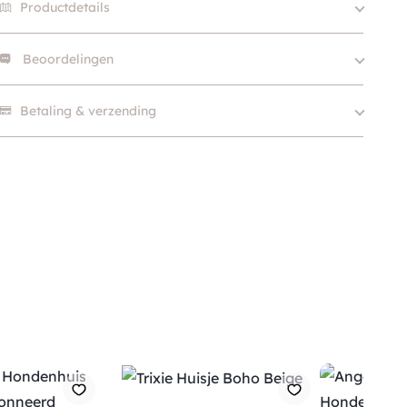
Productdetails
Beoordelingen
Kleur
Beige / Taupe, Wit
Merk
D&D
Er zijn nog geen beoordelingen.
Betaling & verzending
SKU
210000017847