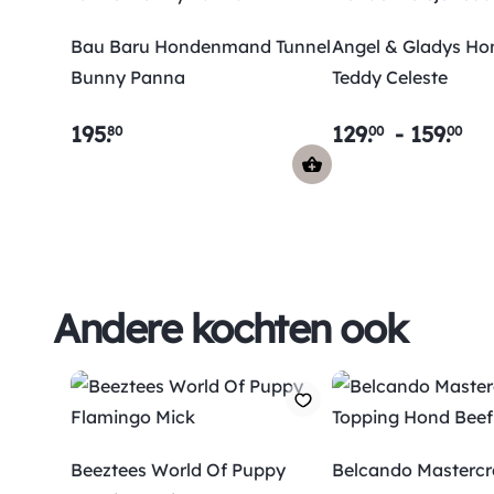
Bau Baru Hondenmand Tunnel
Angel & Gladys Ho
Bunny Panna
Teddy Celeste
195
.
129
.
-
159
.
80
00
00
Andere kochten ook
Beeztees World Of Puppy
Belcando Mastercr