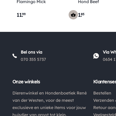
Flamingo Mick
Hond Beef
11
.
1
.
99
85
Bel ons via
Via W
070 355 5737
0634 1
Onze winkels
Klantenser
Dierenwinkel en Hondenboetiek René
Bestellen
van der Westen, voor de meest
Verzenden 
exclusieve en unieke items voor jouw
Retour aa
huisdier van groot tot klein.
Veelgestel