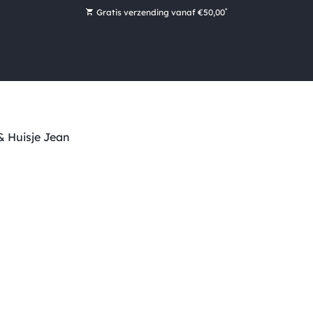
*
Gratis verzending vanaf €50,00
Bestel nu, betaal later met Klarna
Ruim 16.000 artikelen op voorraad
Maandag voor 15:00 uur besteld, dezelfde dag verzonden!
Ruim 44 jaar kennis en ervaring