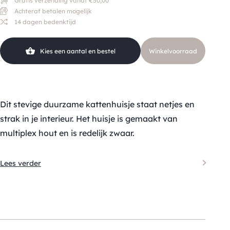
Gratis verzending vanaf €50,00
Achteraf betalen mogelijk
14 dagen bedenktijd
Kies een aantal en bestel
Winkelvoorraad
Dit stevige duurzame kattenhuisje staat netjes en
strak in je interieur. Het huisje is gemaakt van
multiplex hout en is redelijk zwaar.
Lees verder