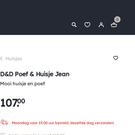
0
Huisjes
D&D Poef & Huisje Jean
Mooi huisje en poef
107
.
00
Maandag voor 15:00 uur besteld, dezelfde dag verzonden!
*