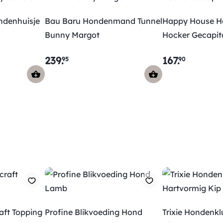
ndenhuisje
Bau Baru Hondenmand Tunnel
Happy House H
Bunny Margot
Hocker Gecapi
239
.
167
.
95
90
aft Topping
Profine Blikvoeding Hond
Trixie Hondenkl