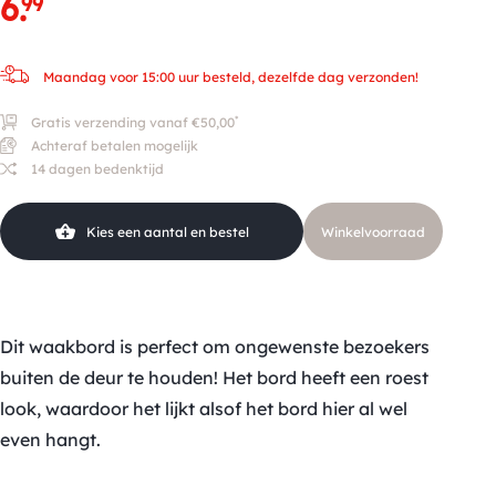
6
.
99
Maandag voor 15:00 uur besteld, dezelfde dag verzonden!
*
Gratis verzending vanaf €50,00
Achteraf betalen mogelijk
14 dagen bedenktijd
Kies een aantal en bestel
Winkelvoorraad
Dit waakbord is perfect om ongewenste bezoekers
buiten de deur te houden! Het bord heeft een roest
look, waardoor het lijkt alsof het bord hier al wel
even hangt.