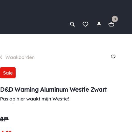
0
Waakborden
Sale
D&D Warning Aluminum Westie Zwart
Pas op hier waakt mijn Westie!
8
.
99