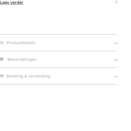
Lees verder
Productdetails
Beoordelingen
Kleur
Zwart
Merk
D&D
Er zijn nog geen beoordelingen.
Betaling & verzending
SKU
210000011150