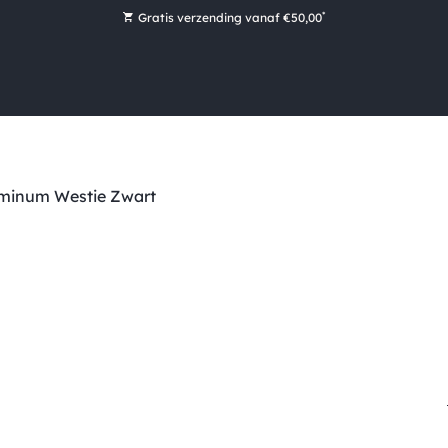
*
Gratis verzending vanaf €50,00
Bestel nu, betaal later met Klarna
Ruim 16.000 artikelen op voorraad
Maandag voor 15:00 uur besteld, dezelfde dag verzonden!
Ruim 44 jaar kennis en ervaring