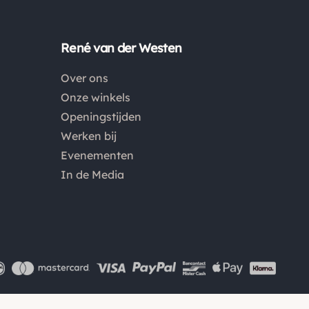
Europa wijken af van de verzendkosten binnen
Nederland. Bestellingen onder de €50,00 zijn voor
België €6,95 en boven de €50,00 zijn de
René van der Westen
verzendkosten €3,95. De pakketten naar België
Over ons
worden aangetekend en verzekerd verstuurd. Voor
Onze winkels
de verzendkosten buiten Nederland en België
Openingstijden
verwijzen wij je graag door naar "
Orders Europe
".
Werken bij
Evenementen
Kies je voor afhalen bij een pakketpunt maar wordt
In de Media
het pakket niet afgehaald? Dan retourneren wij het
aankoopbedrag min de gemaakte verzendkosten.
Retouren
Is een product dat je besteld hebt niet naar wens?
Dan kan je het product altijd retourneren binnen 14
dagen. De retourkosten bedragen € 6.75 en zijn voor