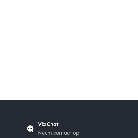
Verzending
Maandag voor 15:00 uur besteld, dezelfde dag
verzonden! Je ontvangt een track & trace code van
ons zodat je je pakketje kan volgen. Voor orders tot
*
€ 15.00 zijn de verzendkosten € 5.95, daarna € 3.95
*
en gratis vanaf € 50.00
.
Via Chat
*
De verzendkosten naar België en de rest van
Neem contact op