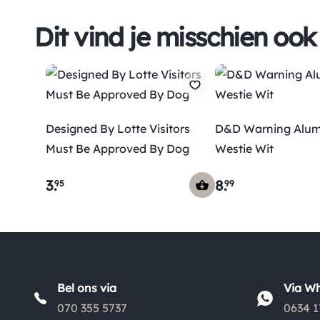
Dit vind je misschien ook
Designed By Lotte Visitors
D&D Warning Alu
Must Be Approved By Dog
Westie Wit
3
.
8
.
95
99
Bel ons via
Via W
070 355 5737
0634 1