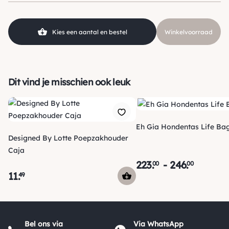
Kies een aantal en bestel
Winkelvoorraad
Dit vind je misschien ook leuk
Eh Gia Hondentas Life Ba
Designed By Lotte Poepzakhouder
Caja
223
.
-
246
.
00
00
11
.
49
Verzending
Maandag voor 15:00 uur besteld, dezelfde dag verzonden!
Bel ons via
Via WhatsApp
Je ontvangt een track & trace code van ons zodat je je