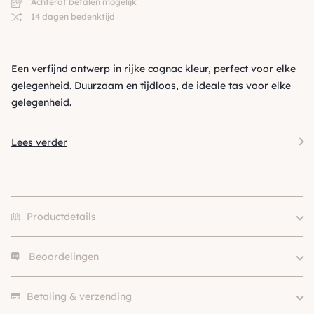
Achteraf betalen mogelijk
14 dagen bedenktijd
Een verfijnd ontwerp in rijke cognac kleur, perfect voor elke
gelegenheid. Duurzaam en tijdloos, de ideale tas voor elke
gelegenheid.
Lees verder
Productdetails
Beoordelingen
Merk
Designed By Lotte
Kleur
Oranje / Cognac
Er zijn nog geen beoordelingen.
SKU
210000029486
Betaling & verzending