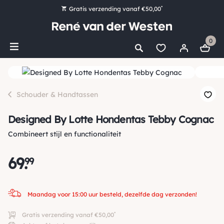
*
Gratis verzending vanaf €50,00
Bestel nu, betaal later met Klarna
0
Ruim 16.000 artikelen op voorraad
Maandag voor 15:00 uur besteld, dezelfde dag verzonden!
Ruim 44 jaar kennis en ervaring
Schouder & Handtassen
Designed By Lotte Hondentas Tebby Cognac
Combineert stijl en functionaliteit
69
.
99
Maandag voor 15:00 uur besteld, dezelfde dag verzonden!
*
Gratis verzending vanaf €50,00