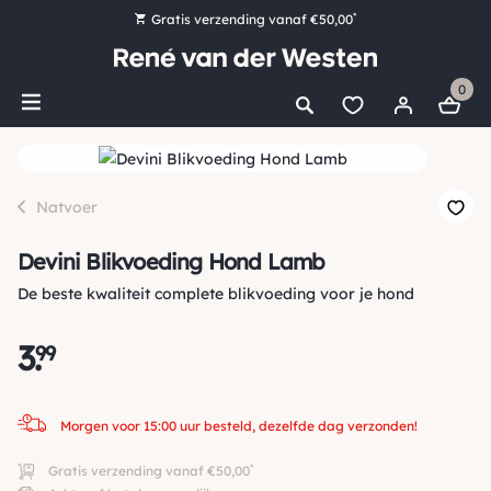
*
Gratis verzending vanaf €50,00
Bestel nu, betaal later met Klarna
0
Ruim 16.000 artikelen op voorraad
Morgen voor 15:00 uur besteld, dezelfde dag verzonden!
Ruim 44 jaar kennis en ervaring
Natvoer
Devini Blikvoeding Hond Lamb
De beste kwaliteit complete blikvoeding voor je hond
3
.
99
Morgen voor 15:00 uur besteld, dezelfde dag verzonden!
*
Gratis verzending vanaf €50,00