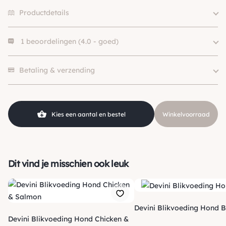
Productdetails
1 beoordelingen (4.0 - goed)
Merk
Devini
Eiwitbron
Lam
1 beoordeling heeft alleen een score.
Voedingsdoel
Graanvrij
Betaling & verzending
Levensfase
Puppy, Adult, Senior
Klein (0 – 10kg), Middel (10 –
Hondgrootte
25kg), Groot (> 25kg )
Kies een aantal en bestel
Winkelvoorraad
SKU
210000025192
Dit vind je misschien ook leuk
Devini Blikvoeding Hond B
Devini Blikvoeding Hond Chicken &