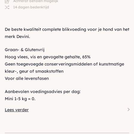
Achteraf betalen mogelijk
14 dagen bedenktijd
De beste kwaliteit complete blikvoeding voor je hond van het
merk Devini.
Graan- & Glutenvrij
Hoog vlees, vis en gevogelte gehalte, 65%
Geen toegevoegde conserveringsmiddelen of kunstmatige
kleur-, geur of smaakstoffen
Voor alle levensfasen
Aanbevolen voedingsadvies per dag:
Mini 1-5 kg = 0.
Lees verder