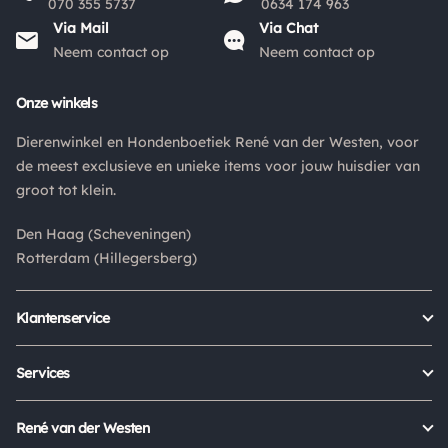
070 355 5737
0634 174 963
pakket niet afgehaald? Dan retourneren wij het
Via Mail
Via Chat
aankoopbedrag min de gemaakte verzendkosten.
Neem contact op
Neem contact op
Retouren
Onze winkels
Is een product dat je besteld hebt niet naar wens? Dan kan je
Dierenwinkel en Hondenboetiek René van der Westen, voor
het product altijd retourneren binnen 14 dagen. De
de meest exclusieve en unieke items voor jouw huisdier van
retourkosten bedragen € 6.75 en zijn voor eigen rekening.
groot tot klein.
Kies bij het retourneren altijd voor "alleen huisadres",
pakketten die bij een pakketpunt worden geleverd halen wij
Den Haag (Scheveningen)
niet af.
Rotterdam (Hillegersberg)
Klantenservice
Bestellen
Verzenden & bezorgen
Services
Retour aanmelden
Garantie
Veelgestelde vragen
Orders Europe
René van der Westen
Status bestelling
Algemene voorwaarden
Over ons