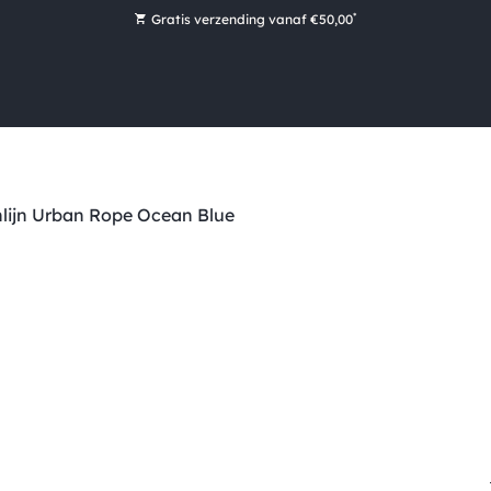
*
Gratis verzending vanaf €50,00
Bestel nu, betaal later met Klarna
Ruim 16.000 artikelen op voorraad
Maandag voor 15:00 uur besteld, dezelfde dag verzonden!
Ruim 44 jaar kennis en ervaring