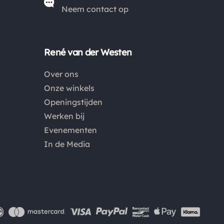
Europa wijken af van de verzendkosten binnen
Neem contact op
Nederland. Bestellingen onder de €50,00 zijn voor
België €6,95 en boven de €50,00 zijn de
verzendkosten €3,95. De pakketten naar België
René van der Westen
worden aangetekend en verzekerd verstuurd. Voor
Over ons
de verzendkosten buiten Nederland en België
Onze winkels
verwijzen wij je graag door naar "
Orders Europe
".
Openingstijden
Werken bij
Kies je voor afhalen bij een pakketpunt maar wordt
Evenementen
het pakket niet afgehaald? Dan retourneren wij het
In de Media
aankoopbedrag min de gemaakte verzendkosten.
Retouren
Is een product dat je besteld hebt niet naar wens?
Dan kan je het product altijd retourneren binnen 14
dagen. De retourkosten bedragen € 6.75 en zijn voor