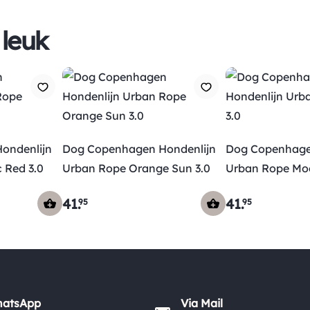
 leuk
ondenlijn
Dog Copenhagen Hondenlijn
Dog Copenhage
 Red 3.0
Urban Rope Orange Sun 3.0
Urban Rope Mo
41
.
41
.
95
95
hatsApp
Via Mail