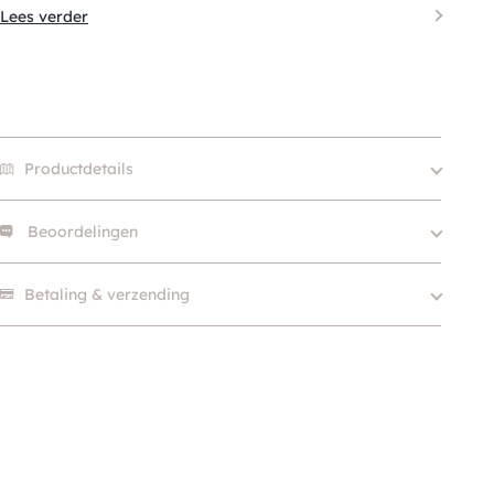
Lees verder
Productdetails
Beoordelingen
Merk
Dog Copenhagen
Size
S, L
Er zijn nog geen beoordelingen.
Betaling & verzending
Kleur
Blauw