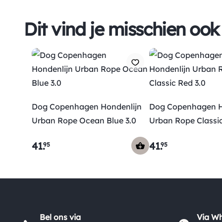
Dit vind je misschien ook
Dog Copenhagen Hondenlijn
Dog Copenhagen H
Urban Rope Ocean Blue 3.0
Urban Rope Classic
41
.
41
.
95
95
Bel ons via
Via W