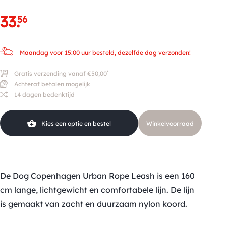
33
.
56
Maandag voor 15:00 uur besteld, dezelfde dag verzonden!
*
Gratis verzending vanaf €50,00
Achteraf betalen mogelijk
14 dagen bedenktijd
Kies een optie en bestel
Winkelvoorraad
De Dog Copenhagen Urban Rope Leash is een 160
cm lange, lichtgewicht en comfortabele lijn. De lijn
is gemaakt van zacht en duurzaam nylon koord.