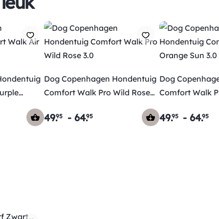
 leuk
ondentuig
Dog Copenhagen Hondentuig
Dog Copenhage
urple
Comfort Walk Pro Wild Rose
Comfort Walk P
3.0
3.0
49
.
-
64
.
49
.
-
64
.
95
95
95
95