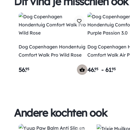
Dit vind je misschien ook
Dog Copenhagen Hondentuig
Dog Copenhagen H
Comfort Walk Pro Wild Rose
Comfort Walk Air P
Passion 3.0
56
.
46
.
-
61
.
95
95
95
Andere kochten ook