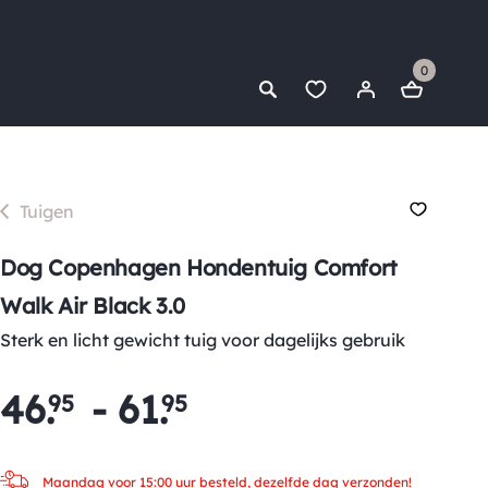
0
Tuigen
Dog Copenhagen Hondentuig Comfort
Walk Air Black 3.0
Sterk en licht gewicht tuig voor dagelijks gebruik
46
.
-
61
.
95
95
Maandag voor 15:00 uur besteld, dezelfde dag verzonden!