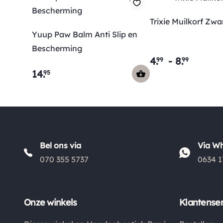
Trixie Muilkorf Zwa
Yuup Paw Balm Anti Slip en
Bescherming
4
.
-
8
.
99
99
14
.
95
Bel ons via
Via W
070 355 5737
0634 1
Onze winkels
Klantenser