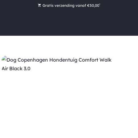
*
Gratis verzending vanaf €50,00
Bestel nu, betaal later met Klarna
Ruim 16.000 artikelen op voorraad
Maandag voor 15:00 uur besteld, dezelfde dag verzonden!
Ruim 44 jaar kennis en ervaring