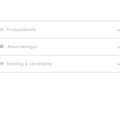
Productdetails
Beoordelingen
Size
XS, S, M, L, XL
Merk
Dog Copenhagen
Er zijn nog geen beoordelingen.
Betaling & verzending
Klein (0 – 10kg), Middel
Hondgrootte
(10 – 25kg), Groot (> 25kg
)
Kleur
Zwart
Soort
Anti-trektuig, Y-tuig
Materiaal
Nylon