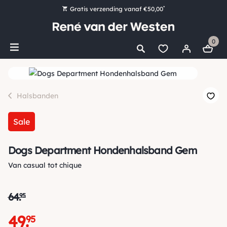
*
Gratis verzending vanaf €50,00
Bestel nu, betaal later met Klarna
0
Ruim 16.000 artikelen op voorraad
Maandag voor 15:00 uur besteld, dezelfde dag verzonden!
Ruim 44 jaar kennis en ervaring
Halsbanden
Sale
Dogs Department Hondenhalsband Gem
Van casual tot chique
64
.
95
49
.
95