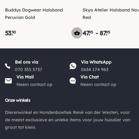
Buddys Dogwear Halsband
Skyo Atelier Halsband No
Peruvian Gold
Red
53
.
47
.
-
87
.
90
95
95
Verzending
Maandag voor 15:00 uur besteld, dezelfde dag verzonden!
Bel ons via
Via WhatsApp
Je ontvangt een track & trace code van ons zodat je je
070 355 5737
0634 174 963
pakketje kan volgen. Voor orders tot € 15.00 zijn de
Via Mail
Via Chat
*
verzendkosten € 5.95, daarna € 3.95
en gratis vanaf €
Neem contact op
Neem contact op
*
50.00
.
*
Onze winkels
De verzendkosten naar België en de rest van Europa wijken
af van de verzendkosten binnen Nederland. Bestellingen
Dierenwinkel en Hondenboetiek René van der Westen, voor
onder de €50,00 zijn voor België €6,95 en boven de €50,00
de meest exclusieve en unieke items voor jouw huisdier van
zijn de verzendkosten €3,95. De pakketten naar België
groot tot klein.
worden aangetekend en verzekerd verstuurd. Voor de
verzendkosten buiten Nederland en België verwijzen wij je