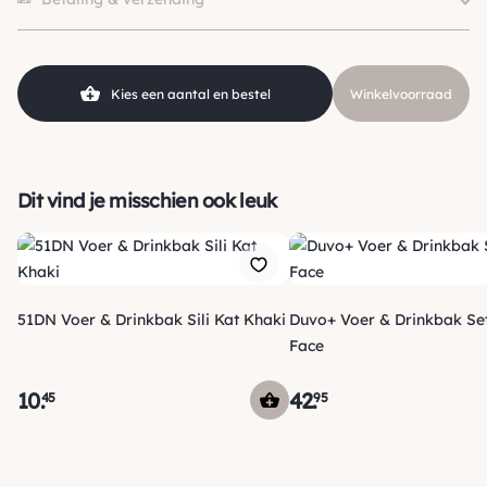
Kies een aantal en bestel
Winkelvoorraad
Dit vind je misschien ook leuk
51DN Voer & Drinkbak Sili Kat Khaki
Duvo+ Voer & Drinkbak Set
Face
10
.
42
.
45
95
Verzending
Maandag voor 15:00 uur besteld, dezelfde dag verzonden!