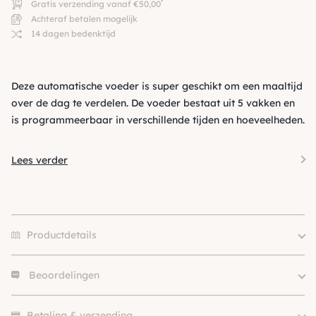
*
Gratis verzending vanaf €50,00
Achteraf betalen mogelijk
14 dagen bedenktijd
Deze automatische voeder is super geschikt om een maaltijd
over de dag te verdelen. De voeder bestaat uit 5 vakken en
is programmeerbaar in verschillende tijden en hoeveelheden.
Lees verder
Productdetails
Beoordelingen
Kleur
Wit
Merk
Duvo+
Er zijn nog geen beoordelingen.
SKU
210000013471
Betaling & verzending