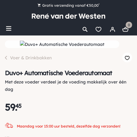
*
Gratis verzending vanaf €50,00
Bestel nu, betaal later met Klarna
0
Ruim 16.000 artikelen op voorraad
Maandag voor 15:00 uur besteld, dezelfde dag verzonden!
Ruim 44 jaar kennis en ervaring
Voer & Drinkbakken
Duvo+ Automatische Voederautomaat
Met deze voeder verdeel je de voeding makkelijk over één
dag
59
.
45
Maandag voor 15:00 uur besteld, dezelfde dag verzonden!