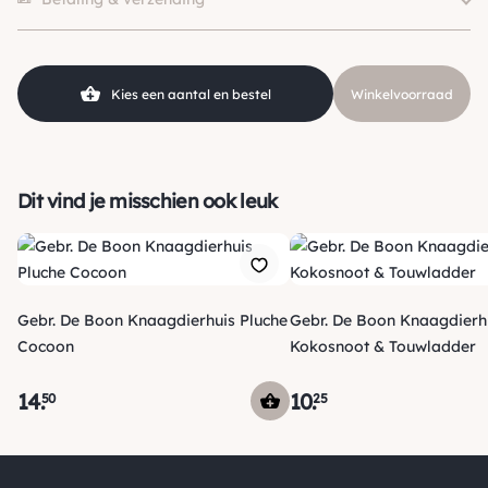
Kies een aantal en bestel
Winkelvoorraad
Dit vind je misschien ook leuk
Gebr. De Boon Knaagdierhuis Pluche
Gebr. De Boon Knaagdierh
Cocoon
Kokosnoot & Touwladder
14
.
10
.
50
25
Verzending
Voor 15:00 uur besteld, vandaag nog verzonden! Je ontvangt