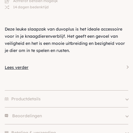
Achteraf betalen mogelijk
14 dagen bedenktijd
Deze leuke slaapzak van duvoplus is het ideale accessoire
voor in je knaagdierenverblijf. Het geeft een gevoel van
veiligheid en het is een mooie uitbreiding en bezigheid voor
je dier om in te spelen en rusten.
Lees verder
Productdetails
Beoordelingen
Merk
Duvo+
Kleur
Oranje / Cognac
Er zijn nog geen beoordelingen.
SKU
210000024782
Betaling & verzending