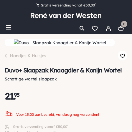
*
Gratis verzending vanaf €50,00
Bestel nu, betaal later met Klarna
0
Ruim 16.000 artikelen op voorraad
Voor 15:00 uur besteld, vandaag nog verzonden!
Ruim 44 jaar kennis en ervaring
Mandjes & Huisjes
Duvo+ Slaapzak Knaagdier & Konijn Wortel
Schattige wortel slaapzak
21
.
95
Voor 15:00 uur besteld, vandaag nog verzonden!
*
Gratis verzending vanaf €50,00