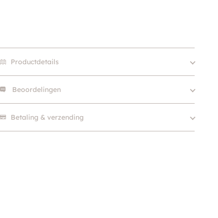
Productdetails
Beoordelingen
Merk
Eau de Paws
SKU
210000023127
Er zijn nog geen beoordelingen.
Betaling & verzending