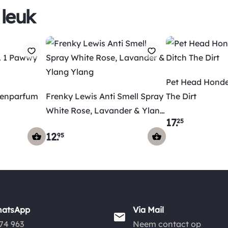
 leuk
Pet Head Honde
denparfum
Frenky Lewis Anti Smell Spray
The Dirt
White Rose, Lavander & Ylang
17
.
25
Ylang
12
.
95
hatsApp
Via Mail
74 963
Neem contact op