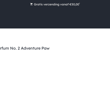
*
Gratis verzending vanaf €50,00
Bestel nu, betaal later met Klarna
Ruim 16.000 artikelen op voorraad
Maandag voor 15:00 uur besteld, dezelfde dag verzonden!
Ruim 44 jaar kennis en ervaring