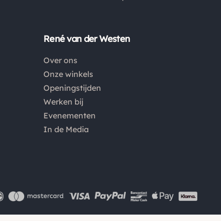
Nederland. Bestellingen onder de €50,00 zijn voor
België €6,95 en boven de €50,00 zijn de
verzendkosten €3,95. De pakketten naar België
René van der Westen
worden aangetekend en verzekerd verstuurd. Voor
Over ons
de verzendkosten buiten Nederland en België
Onze winkels
verwijzen wij je graag door naar "
Orders Europe
".
Openingstijden
Werken bij
Kies je voor afhalen bij een pakketpunt maar wordt
Evenementen
het pakket niet afgehaald? Dan retourneren wij het
In de Media
aankoopbedrag min de gemaakte verzendkosten.
Retouren
Is een product dat je besteld hebt niet naar wens?
Dan kan je het product altijd retourneren binnen 14
dagen. De retourkosten bedragen € 6.75 en zijn voor
eigen rekening. Kies bij het retourneren altijd voor