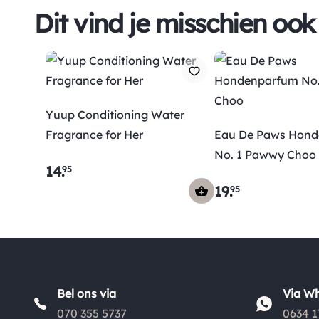
Dit vind je misschien ook
Yuup Conditioning Water
Fragrance for Her
Eau De Paws Hon
No. 1 Pawwy Choo
14
.
95
19
.
95
Bel ons via
Via W
070 355 5737
0634 1