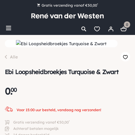
*
Gratis verzending vanaf €50,00
Bestel nu, betaal later met Klarna
0
Ruim 16.000 artikelen op voorraad
Voor 15:00 uur besteld, vandaag nog verzonden!
Ruim 44 jaar kennis en ervaring
Alle
Ebi Loopsheidbroekjes Turquoise & Zwart
0
.
00
Voor 15:00 uur besteld, vandaag nog verzonden!
*
Gratis verzending vanaf €50,00
Achteraf betalen mogelijk
14 dagen bedenktijd