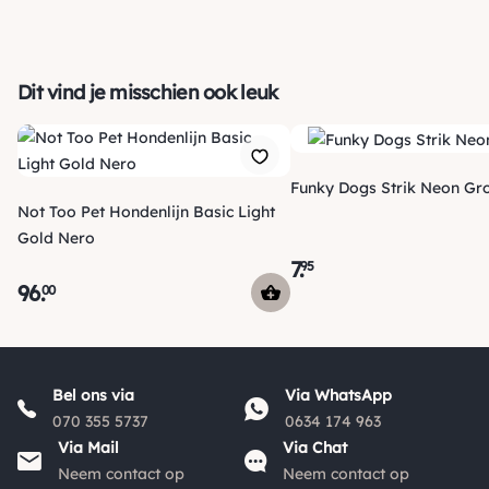
Dit vind je misschien ook leuk
Funky Dogs Strik Neon Gr
Not Too Pet Hondenlijn Basic Light
Gold Nero
7
.
95
96
.
00
Bel ons via
Via WhatsApp
Verzending
070 355 5737
0634 174 963
Voor 15:00 uur besteld, vandaag nog verzonden! Je ontvangt
Via Mail
Via Chat
een track & trace code van ons zodat je je pakketje kan
Neem contact op
Neem contact op
volgen. Voor orders tot € 15.00 zijn de verzendkosten € 5.95,