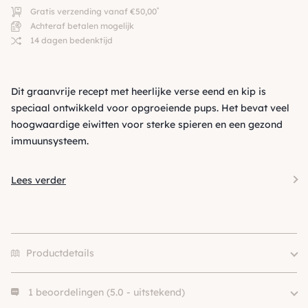
*
Gratis verzending vanaf €50,00
Achteraf betalen mogelijk
14 dagen bedenktijd
Dit graanvrije recept met heerlijke verse eend en kip is
speciaal ontwikkeld voor opgroeiende pups. Het bevat veel
hoogwaardige eiwitten voor sterke spieren en een gezond
immuunsysteem.
Lees verder
Productdetails
1 beoordelingen (5.0 - uitstekend)
Eiwitbron
Eend, Kip