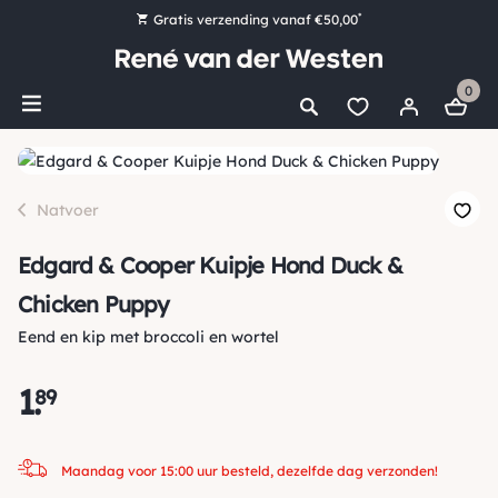
*
Gratis verzending vanaf €50,00
Bestel nu, betaal later met Klarna
0
Ruim 16.000 artikelen op voorraad
Maandag voor 15:00 uur besteld, dezelfde dag verzonden!
Ruim 44 jaar kennis en ervaring
Natvoer
Edgard & Cooper Kuipje Hond Duck &
Chicken Puppy
Eend en kip met broccoli en wortel
1
.
89
Maandag voor 15:00 uur besteld, dezelfde dag verzonden!