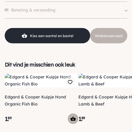
Klein (0 – 10kg), Middel (10 –
Hondgrootte
1 beoordeling heeft alleen een score.
25kg)
Betaling & verzending
Levensfase
Puppy
Merk
Edgard & Cooper
Voedingsdoel
Graanvrij
Kies een aantal en bestel
Winkelvoorraad
SKU
210000000895
Dit vind je misschien ook leuk
Edgard & Cooper Kuipje Hond
Edgard & Cooper Kuipje 
Organic Fish Bio
Lamb & Beef
1
.
1
.
89
89