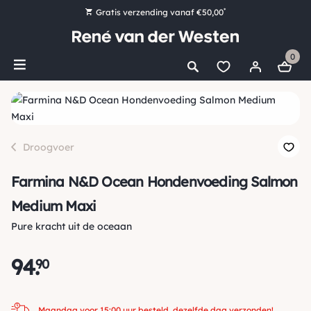
*
Gratis verzending vanaf €50,00
Bestel nu, betaal later met Klarna
0
Ruim 16.000 artikelen op voorraad
Maandag voor 15:00 uur besteld, dezelfde dag verzonden!
Ruim 44 jaar kennis en ervaring
Droogvoer
Farmina N&D Ocean Hondenvoeding Salmon
Medium Maxi
Pure kracht uit de oceaan
94
.
90
Maandag voor 15:00 uur besteld, dezelfde dag verzonden!