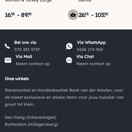
Salmon & Turkey Large
Dental
16
.
-
89
.
26
.
-
105
.
95
95
95
95
Verzending
Maandag voor 15:00 uur besteld, dezelfde dag verzonden!
Bel ons via
Via WhatsApp
Je ontvangt een track & trace code van ons zodat je je
070 355 5737
0634 174 963
pakketje kan volgen. Voor orders tot € 15.00 zijn de
Via Mail
Via Chat
*
verzendkosten € 5.95, daarna € 3.95
en gratis vanaf €
Neem contact op
Neem contact op
*
50.00
.
*
Onze winkels
De verzendkosten naar België en de rest van Europa wijken
af van de verzendkosten binnen Nederland. Bestellingen
Dierenwinkel en Hondenboetiek René van der Westen, voor
onder de €50,00 zijn voor België €6,95 en boven de €50,00
de meest exclusieve en unieke items voor jouw huisdier van
zijn de verzendkosten €3,95. De pakketten naar België
groot tot klein.
worden aangetekend en verzekerd verstuurd. Voor de
verzendkosten buiten Nederland en België verwijzen wij je
Den Haag (Scheveningen)
graag door naar "
Orders Europe
".
Rotterdam (Hillegersberg)