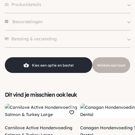
Productdetails
Beoordelingen
Size
12kg
Merk
Farmina
Er zijn nog geen beoordelingen.
Eiwitbron
Zalm
Betaling & verzending
Kies een optie en bestel
Winkelvoorraad
Dit vind je misschien ook leuk
Carnilove Active Hondenvoeding
Canagan Hondenvoeding 