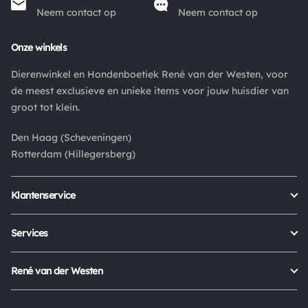
Neem contact op
Neem contact op
Retouren
Is een product dat je besteld hebt niet naar wens? Dan kan je
Onze winkels
het product altijd retourneren binnen 14 dagen. De
Dierenwinkel en Hondenboetiek René van der Westen, voor
retourkosten bedragen € 6.75 en zijn voor eigen rekening.
de meest exclusieve en unieke items voor jouw huisdier van
Kies bij het retourneren altijd voor "alleen huisadres",
groot tot klein.
pakketten die bij een pakketpunt worden geleverd halen wij
niet af.
Den Haag (Scheveningen)
Rotterdam (Hillegersberg)
Klantenservice
Bestellen
Verzenden & bezorgen
Services
Retour aanmelden
Garantie
Veelgestelde vragen
Orders Europe
René van der Westen
Status bestelling
Algemene voorwaarden
Over ons
Mijn account
Privacy Policy
Onze winkels