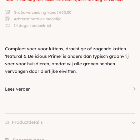
*
Gratis verzending vanaf €50,00
Achteraf betalen mogelijk
14 dagen bedenktijd
Compleet voer voor kittens, drachtige of zogende katten.
‘Natural & Delicious Prime’ is anders dan typisch graanvrij
voer voor huisdieren, omdat wij alle granen hebben
vervangen door dierlijke eiwitten.
Lees verder
Productdetails