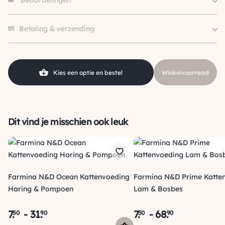
Beoordelingen
Merk
Farmina, N&D
Size
300g, 1.5kg
Er zijn nog geen beoordelingen.
Soort
100% Natuurlijk
Betaling & verzending
Eiwitbron
Kip
Levensfase
Kitten
Voedingsdoel
Biologisch, Graanvrij
Kies een optie en bestel
Winkelvoorraad
Dit vind je misschien ook leuk
Farmina N&D Ocean Kattenvoeding
Farmina N&D Prime Katte
Haring & Pompoen
Lam & Bosbes
7
.
-
31
.
7
.
-
68
.
50
90
50
90