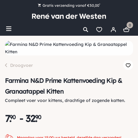
*
Gratis verzending vanaf €50,00
Bestel nu, betaal later met Klarna
0
Ruim 16.000 artikelen op voorraad
Maandag voor 15:00 uur besteld, dezelfde dag verzonden!
Ruim 44 jaar kennis en ervaring
Droogvoer
Farmina N&D Prime Kattenvoeding Kip &
Granaatappel Kitten
Compleet voer voor kittens, drachtige of zogende katten.
7
.
-
32
.
90
90
Maandag voor 15:00 uur besteld, dezelfde dag verzonden!