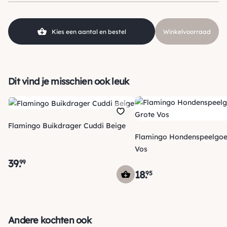
Kies een aantal en bestel
Winkelvoorraad
Dit vind je misschien ook leuk
Flamingo Buikdrager Cuddi Beige
Flamingo Hondenspeelgoed Grote
Vos
39
.
99
18
.
95
Verzending
Maandag voor 15:00 uur besteld, dezelfde dag verzonden!
Andere kochten ook
Je ontvangt een track & trace code van ons zodat je je