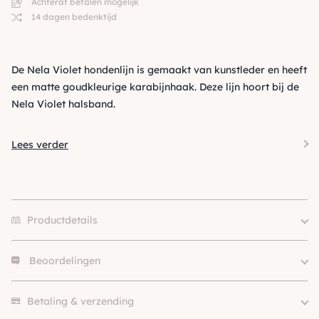
Achteraf betalen mogelijk
14 dagen bedenktijd
De Nela Violet hondenlijn is gemaakt van kunstleder en heeft
een matte goudkleurige karabijnhaak. Deze lijn hoort bij de
Nela Violet halsband.
Lees verder
Productdetails
Beoordelingen
Merk
Flamingo
Kleur
Paars
Er zijn nog geen beoordelingen.
SKU
210000029204
Betaling & verzending