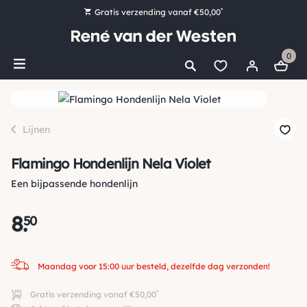
*
Gratis verzending vanaf €50,00
Bestel nu, betaal later met Klarna
0
Ruim 16.000 artikelen op voorraad
Maandag voor 15:00 uur besteld, dezelfde dag verzonden!
Ruim 44 jaar kennis en ervaring
Lijnen
Flamingo Hondenlijn Nela Violet
Een bijpassende hondenlijn
8
.
50
Maandag voor 15:00 uur besteld, dezelfde dag verzonden!
*
Gratis verzending vanaf €50,00