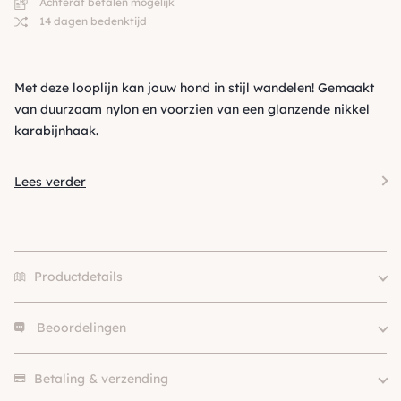
Achteraf betalen mogelijk
14 dagen bedenktijd
Met deze looplijn kan jouw hond in stijl wandelen! Gemaakt
van duurzaam nylon en voorzien van een glanzende nikkel
karabijnhaak.
Lees verder
Productdetails
Beoordelingen
Merk
Flamingo
Kleur
Blauw
Er zijn nog geen beoordelingen.
Betaling & verzending