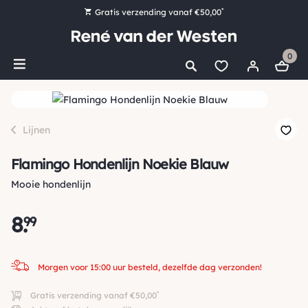
*
Gratis verzending vanaf €50,00
Bestel nu, betaal later met Klarna
0
Ruim 16.000 artikelen op voorraad
Morgen voor 15:00 uur besteld, dezelfde dag verzonden!
Ruim 44 jaar kennis en ervaring
Lijnen
Flamingo Hondenlijn Noekie Blauw
Mooie hondenlijn
8
.
99
Morgen voor 15:00 uur besteld, dezelfde dag verzonden!
*
Gratis verzending vanaf €50,00