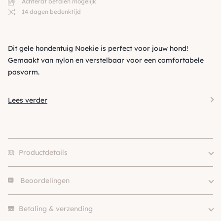
Achteraf betalen mogelijk
14 dagen bedenktijd
Dit gele hondentuig Noekie is perfect voor jouw hond!
Gemaakt van nylon en verstelbaar voor een comfortabele
pasvorm.
Lees verder
Productdetails
Beoordelingen
Size
XS, S, M
Merk
Flamingo
Er zijn nog geen beoordelingen.
Kleur
Geel / Goud
Betaling & verzending