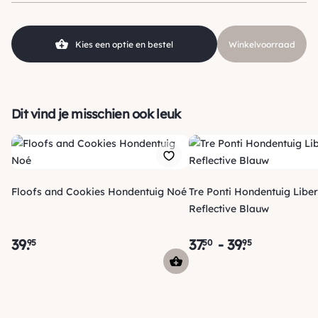
Kies een optie en bestel
Winkelvoorraad
Dit vind je misschien ook leuk
Floofs and Cookies Hondentuig Noé
Tre Ponti Hondentuig Liber
Reflective Blauw
39
.
37
.
-
39
.
95
50
95
Verzending
Maandag voor 15:00 uur besteld, dezelfde dag verzonden!
Je ontvangt een track & trace code van ons zodat je je