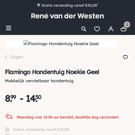
*
Gratis verzending vanaf €50,00
Bestel nu, betaal later met Klarna
0
Ruim 16.000 artikelen op voorraad
Maandag voor 15:00 uur besteld, dezelfde dag verzonden!
Ruim 44 jaar kennis en ervaring
Tuigen
Flamingo Hondentuig Noekie Geel
Makkelijk verstelbaar hondentuig
8
.
-
14
.
99
50
Maandag voor 15:00 uur besteld, dezelfde dag verzonden!
*
Gratis verzending vanaf €50,00