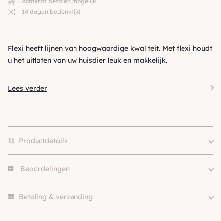
Achteraf betalen mogelijk
14 dagen bedenktijd
Flexi heeft lijnen van hoogwaardige kwaliteit. Met flexi houdt
u het uitlaten van uw huisdier leuk en makkelijk.
Lees verder
Productdetails
Beoordelingen
Merk
Flexi
Size
XS, S, M, L
Er zijn nog geen beoordelingen.
Klein (0 – 10kg), Middel (10 –
Betaling & verzending
Hondgrootte
25kg)
Kleur
Blauw