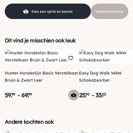
Soort
Uitrollijn
Kies een optie en bestel
Winkelvoorraad
Dit vind je misschien ook leuk
Hunter Hondenlijn Basic Verstelbaar
Easy Dog Walk WAW
Bruin & Zwart Leer
Schokabsorber
59
.
-
69
.
25
.
-
33
.
99
99
90
20
Verzending
Maandag voor 15:00 uur besteld, dezelfde dag verzonden!
Andere kochten ook
Je ontvangt een track & trace code van ons zodat je je
pakketje kan volgen. Voor orders tot € 15.00 zijn de