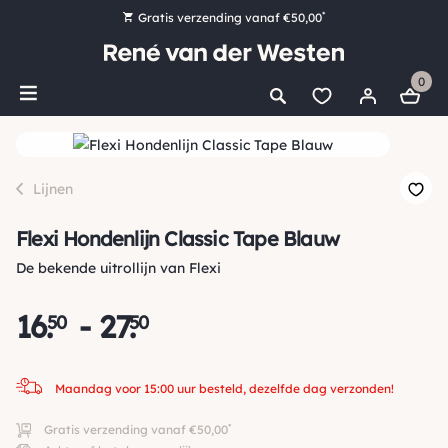
*
Gratis verzending vanaf €50,00
Bestel nu, betaal later met Klarna
0
Ruim 16.000 artikelen op voorraad
Maandag voor 15:00 uur besteld, dezelfde dag verzonden!
Ruim 44 jaar kennis en ervaring
Lijnen
Flexi Hondenlijn Classic Tape Blauw
De bekende uitrollijn van Flexi
16
.
-
27
.
50
50
Maandag voor 15:00 uur besteld, dezelfde dag verzonden!
*
Gratis verzending vanaf €50,00