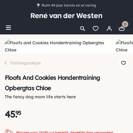
Ruim 44 jaar kennis en ervaring
*
Gratis verzending vanaf €50,00
0
Bestel nu, betaal later met Klarna
Ruim 16.000 artikelen op voorraad
Morgen voor 15:00 uur besteld, dezelfde dag verzonden!
Trainingszakjes
Floofs And Cookies Hondentraining
Opbergtas Chloe
The fancy dog mom life starts here
45
.
95
Morgen voor 15:00 uur besteld, dezelfde dag verzonden!