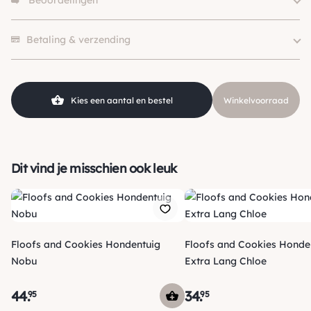
Beoordelingen
Merk
Floofs and Cookies
Kleur
Roze
Er zijn nog geen beoordelingen.
SKU
210000030537
Betaling & verzending
Kies een aantal en bestel
Winkelvoorraad
Dit vind je misschien ook leuk
Floofs and Cookies Hondentuig
Floofs and Cookies Honden
Nobu
Extra Lang Chloe
44
.
34
.
95
95