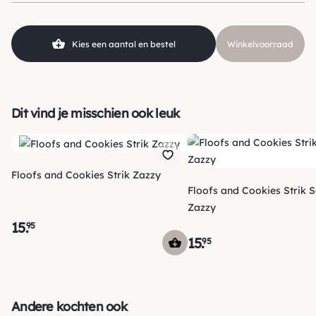
SKU
210000022373
Kies een aantal en bestel
Winkelvoorraad
Dit vind je misschien ook leuk
Floofs and Cookies Strik Zazzy
Floofs and Cookies Strik S
Zazzy
15
.
95
15
.
95
Verzending
Voor 15:00 uur besteld, vandaag nog verzonden! Je ontvangt
Andere kochten ook
een track & trace code van ons zodat je je pakketje kan