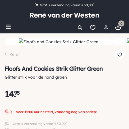
*
Gratis verzending vanaf €50,00
Bestel nu, betaal later met Klarna
0
Ruim 16.000 artikelen op voorraad
Voor 15:00 uur besteld, vandaag nog verzonden!
Ruim 44 jaar kennis en ervaring
Kerst
Floofs And Cookies Strik Glitter Green
Glitter strik voor de hond groen
14
.
95
Voor 15:00 uur besteld, vandaag nog verzonden!
*
Gratis verzending vanaf €50,00