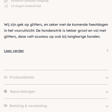
Achteraf betalen mogelijk
14 dagen bedenktijd
Wij zijn gek op glitters, en zeker met de komende feestdagen
in het vooruitzicht. De hondenstrik is lekker groot en vol met
glitters, deze valt sowieso op ook bij langharige honden.
Lees verder
Productdetails
Beoordelingen
Klein (0 – 10kg), Middel (10 –
Hondgrootte
25kg), Groot (> 25kg )
Er zijn nog geen beoordelingen.
Kleur
Groen
Betaling & verzending
Merk
Floofs and Cookies