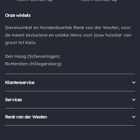
Retouren
Onze winkels
Is een product dat je besteld hebt niet naar wens? Dan kan je
Dierenwinkel en Hondenboetiek René van der Westen, voor
het product altijd retourneren binnen 14 dagen. De
de meest exclusieve en unieke items voor jouw huisdier van
retourkosten bedragen € 6.75 en zijn voor eigen rekening.
groot tot klein.
Kies bij het retourneren altijd voor "alleen huisadres",
pakketten die bij een pakketpunt worden geleverd halen wij
Den Haag (Scheveningen)
niet af.
Rotterdam (Hillegersberg)
Klantenservice
Bestellen
Verzenden & bezorgen
Services
Retour aanmelden
Garantie
Veelgestelde vragen
Orders Europe
René van der Westen
Status bestelling
Algemene voorwaarden
Over ons
Mijn account
Privacy Policy
Onze winkels
Cookies
Openingstijden