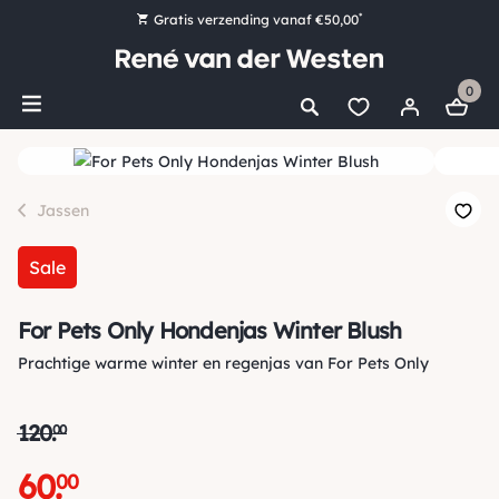
*
Gratis verzending vanaf €50,00
Bestel nu, betaal later met Klarna
0
Ruim 16.000 artikelen op voorraad
Morgen voor 15:00 uur besteld, dezelfde dag verzonden!
Ruim 44 jaar kennis en ervaring
Jassen
Sale
For Pets Only Hondenjas Winter Blush
Prachtige warme winter en regenjas van For Pets Only
120
.
00
60
.
00