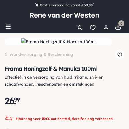
*
Gratis verzending vanaf €50,00
Bestel nu, betaal later met Klarna
0
Ruim 16.000 artikelen op voorraad
Maandag voor 15:00 uur besteld, dezelfde dag verzonden!
Ruim 44 jaar kennis en ervaring
Wondverzorging & Bescherming
Frama Honingzalf & Manuka 100ml
Effectief in de verzorging van huidirritatie, snij- en
schaafwonden, insectenbeten en ontstekingen
26
.
99
Maandag voor 15:00 uur besteld, dezelfde dag verzonden!