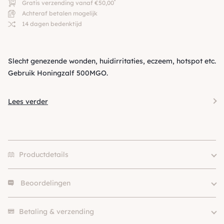
*
Gratis verzending vanaf €50,00
Achteraf betalen mogelijk
14 dagen bedenktijd
Slecht genezende wonden, huidirritaties, eczeem, hotspot etc.
Gebruik Honingzalf 500MGO.
Lees verder
Productdetails
Beoordelingen
Merk
Frama
Aandoening
Huid & vacht
Er zijn nog geen beoordelingen.
Soort
Wondzalf
Betaling & verzending
SKU
210000011722