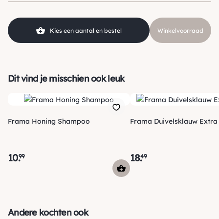
Kies een aantal en bestel
Winkelvoorraad
Dit vind je misschien ook leuk
Frama Honing Shampoo
Frama Duivelsklauw Extra 
10
.
18
.
99
49
Verzending
Maandag voor 15:00 uur besteld, dezelfde dag verzonden!
Andere kochten ook
Je ontvangt een track & trace code van ons zodat je je