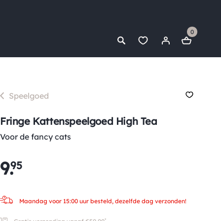
0
Speelgoed
Fringe Kattenspeelgoed High Tea
Voor de fancy cats
9
.
95
Maandag voor 15:00 uur besteld, dezelfde dag verzonden!
*