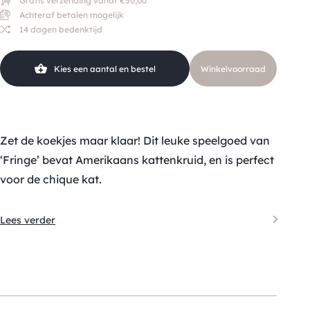
Gratis verzending vanaf €50,00
Achteraf betalen mogelijk
14 dagen bedenktijd
Kies een aantal en bestel
Winkelvoorraad
Zet de koekjes maar klaar! Dit leuke speelgoed van
‘Fringe’ bevat Amerikaans kattenkruid, en is perfect
voor de chique kat.
Lees verder