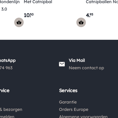
ondenlijn
Met Catnipbal
Catnipballen Na
 3.0
10
.
4
.
50
95
hatsApp
Via Mail
74 963
Neem contact op
vice
Services
Garantie
& bezorgen
Orders Europe
nmelden
Algemene voorwaarden