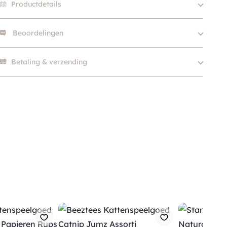
Productdetails
Beoordelingen
Merk
Fringe Studio
SKU
210000027930
Er zijn nog geen beoordelingen.
Betaling & verzending