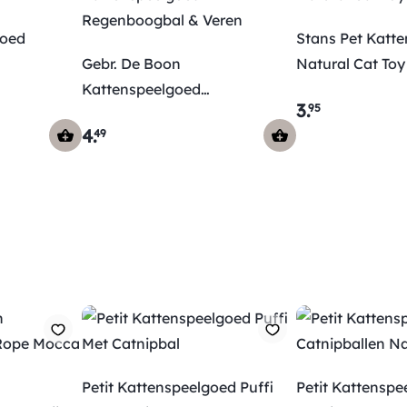
goed
Stans Pet Katt
Gebr. De Boon
Natural Cat Toy
Kattenspeelgoed
3
.
95
Regenboogbal & Veren
4
.
49
Petit Kattenspeelgoed Puffi
Petit Kattenspe