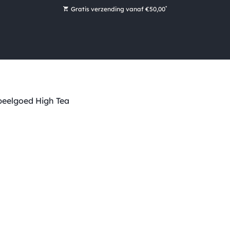
*
Gratis verzending vanaf €50,00
Bestel nu, betaal later met Klarna
Ruim 16.000 artikelen op voorraad
Maandag voor 15:00 uur besteld, dezelfde dag verzonden!
Ruim 44 jaar kennis en ervaring