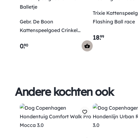
Trixie Kattenspeel
Gebr. De Boon
Flashing Ball race
Kattenspeelgoed Crinkel
18
.
99
Balletje
0
.
90
Andere kochten ook