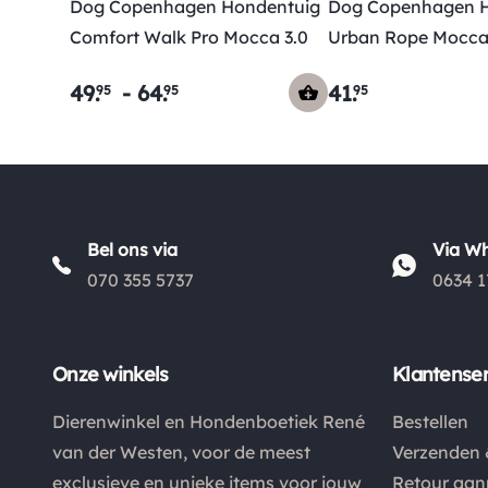
Dog Copenhagen Hondentuig
Dog Copenhagen H
Comfort Walk Pro Mocca 3.0
Urban Rope Mocca
49
.
-
64
.
41
.
95
95
95
Bel ons via
Via W
070 355 5737
0634 1
Onze winkels
Klantenser
Dierenwinkel en Hondenboetiek René
Bestellen
van der Westen, voor de meest
Verzenden 
exclusieve en unieke items voor jouw
Retour aa