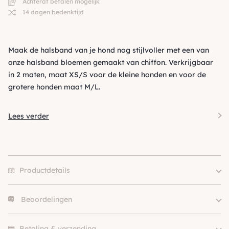
Achteraf betalen mogelijk
14 dagen bedenktijd
Maak de halsband van je hond nog stijlvoller met een van
onze halsband bloemen gemaakt van chiffon. Verkrijgbaar
in 2 maten, maat XS/S voor de kleine honden en voor de
grotere honden maat M/L.
Lees verder
Productdetails
Beoordelingen
Merk
Funky Dogs
Size
M/L, XS/S, XS-S, M-L
Er zijn nog geen beoordelingen.
Kleur
Zwart
Betaling & verzending