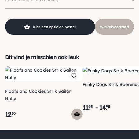
Kies een optie en bestel
Winkelvoorraad
Dit vind je misschien ook leuk
Funky Dogs Strik Boerenbo
Floofs and Cookies Strik Sailor
Holly
11
.
-
14
.
95
95
12
.
50
Verzending
Morgen voor 15:00 uur besteld, dezelfde dag verzonden! Je