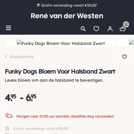
*
Gratis verzending vanaf €50,00
Bestel nu, betaal later met Klarna
0
Ruim 16.000 artikelen op voorraad
Morgen voor 15:00 uur besteld, dezelfde dag verzonden!
Ruim 44 jaar kennis en ervaring
Accessoires
Funky Dogs Bloem Voor Halsband Zwart
Leuke bloem om aan de halsband te bevestigen.
4
.
-
6
.
95
95
Morgen voor 15:00 uur besteld, dezelfde dag verzonden!
*
Gratis verzending vanaf €50,00