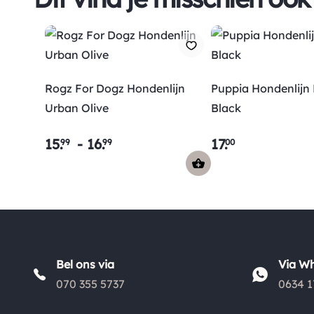
Rogz For Dogz Hondenlijn
Puppia Hondenlijn
Urban Olive
Black
15
.
-
16
.
17
.
99
99
00
Bel ons via
Via W
070 355 5737
0634 1