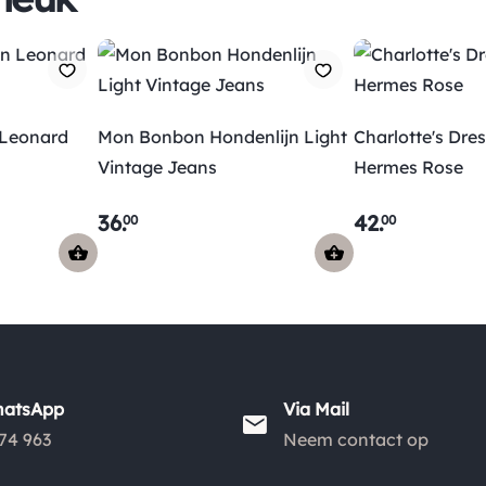
 Leonard
Mon Bonbon Hondenlijn Light
Charlotte's Dre
Vintage Jeans
Hermes Rose
36
.
42
.
00
00
hatsApp
Via Mail
74 963
Neem contact op