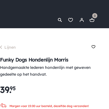
0
Lijnen
Funky Dogs Hondenlijn Morris
Handgemaakte lederen hondenlijn met geweven
gedeelte op het handvat.
39
.
95
Morgen voor 15:00 uur besteld, dezelfde dag verzonden!