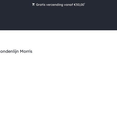
*
Gratis verzending vanaf €50,00
Bestel nu, betaal later met Klarna
Ruim 16.000 artikelen op voorraad
Morgen voor 15:00 uur besteld, dezelfde dag verzonden!
Ruim 44 jaar kennis en ervaring