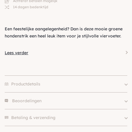
Achteraf betalen mogelijk
14 dagen bedenktijd
Een feestelijke aangelegenheid? Dan is deze mooie groene
hondenstrik een heel leuk item voor je stijlvolle viervoeter.
Lees verder
Productdetails
Beoordelingen
Merk
Funky Dogs
Klein (0 – 10kg), Middel (10 –
Hondgrootte
Er zijn nog geen beoordelingen.
25kg), Groot (> 25kg )
Betaling & verzending
Materiaal
Polyester
Kleur
Paars