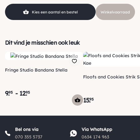
SKU
210000016526
Kies een aantal en bestel
Winkelvoorraad
Dit vind je misschien ook leuk
Fringe Studio Bandana Stella
Floofs and Cookies Strik S
9
.
-
12
.
95
95
15
.
95
Verzending
Morgen voor 15:00 uur besteld, dezelfde dag verzonden! Je
Bel ons via
Via WhatsApp
ontvangt een track & trace code van ons zodat je je pakketje
070 355 5737
0634 174 963
kan volgen. Voor orders tot € 15.00 zijn de verzendkosten €