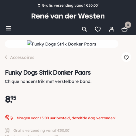
*
Gratis verzending vanaf €50,00
Bestel nu, betaal later met Klarna
0
Ruim 16.000 artikelen op voorraad
Morgen voor 15:00 uur besteld, dezelfde dag verzonden!
Ruim 44 jaar kennis en ervaring
Accessoires
Funky Dogs Strik Donker Paars
Chique hondenstrik met verstelbare band.
8
.
95
Morgen voor 15:00 uur besteld, dezelfde dag verzonden!
*
Gratis verzending vanaf €50,00