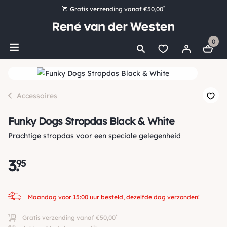
*
Gratis verzending vanaf €50,00
Bestel nu, betaal later met Klarna
0
Ruim 16.000 artikelen op voorraad
Maandag voor 15:00 uur besteld, dezelfde dag verzonden!
Ruim 44 jaar kennis en ervaring
Accessoires
Funky Dogs Stropdas Black & White
Prachtige stropdas voor een speciale gelegenheid
3
.
95
Maandag voor 15:00 uur besteld, dezelfde dag verzonden!
*
Gratis verzending vanaf €50,00