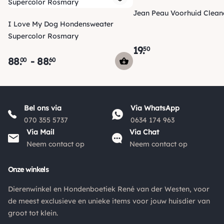
*
50.00
.
Jean Peau Voorhuid Clean
I Love My Dog Hondensweater
*
De verzendkosten naar België en de rest van Europa wijken
Supercolor Rosmary
af van de verzendkosten binnen Nederland. Bestellingen
19
.
50
onder de €50,00 zijn voor België €6,95 en boven de €50,00
88
.
-
88
.
00
60
zijn de verzendkosten €3,95. De pakketten naar België
worden aangetekend en verzekerd verstuurd. Voor de
verzendkosten buiten Nederland en België verwijzen wij je
graag door naar "
Orders Europe
".
Bel ons via
Via WhatsApp
070 355 5737
0634 174 963
Kies je voor afhalen bij een pakketpunt maar wordt het
Via Mail
Via Chat
pakket niet afgehaald? Dan retourneren wij het
Neem contact op
Neem contact op
aankoopbedrag min de gemaakte verzendkosten.
Onze winkels
Retouren
Dierenwinkel en Hondenboetiek René van der Westen, voor
Is een product dat je besteld hebt niet naar wens? Dan kan je
de meest exclusieve en unieke items voor jouw huisdier van
het product altijd retourneren binnen 14 dagen. De
groot tot klein.
retourkosten bedragen € 6.75 en zijn voor eigen rekening.