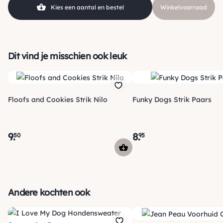
Kies een aantal en bestel
Winkelvoorraad
Dit vind je misschien ook leuk
Floofs and Cookies Strik Nilo
Funky Dogs Strik Paars
9
.
8
.
50
95
Verzending
Maandag voor 15:00 uur besteld, dezelfde dag verzonden!
Andere kochten ook
Je ontvangt een track & trace code van ons zodat je je
pakketje kan volgen. Voor orders tot € 15.00 zijn de
*
verzendkosten € 5.95, daarna € 3.95
en gratis vanaf €