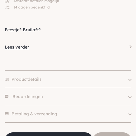
Achteraf betalen mogelijk
14 dagen bedenktijd
Feestje? Bruiloft?
Lees verder
Productdetails
Beoordelingen
Merk
Funky Dogs
Kleur
Wit, Zwart
Er zijn nog geen beoordelingen.
Klein (0 – 10kg), Middel (10 –
Betaling & verzending
Hondgrootte
25kg), Groot (> 25kg )
Materiaal
Polyester
SKU
210000016621