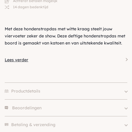
Achteraf betalen mogelijk
14 dagen bedenktijd
Met deze hondenstropdas met witte kraag steelt jouw
viervoeter zeker de show. Deze deftige hondenstropdas met
boord is gemaakt van katoen en van uitstekende kwaliteit.
Lees verder
Productdetails
Beoordelingen
Merk
Funky Dogs
Size
S, M
Er zijn nog geen beoordelingen.
Klein (0 – 10kg), Middel (10 –
Betaling & verzending
Hondgrootte
25kg)