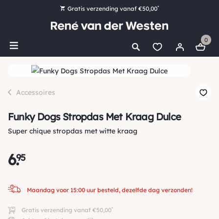
*
Gratis verzending vanaf €50,00
Bestel nu, betaal later met Klarna
0
Ruim 16.000 artikelen op voorraad
Maandag voor 15:00 uur besteld, dezelfde dag verzonden!
Ruim 44 jaar kennis en ervaring
Accessoires
Funky Dogs Stropdas Met Kraag Dulce
Super chique stropdas met witte kraag
6
.
95
Maandag voor 15:00 uur besteld, dezelfde dag verzonden!
*
Gratis verzending vanaf €50,00