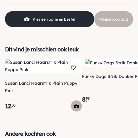
Kleur
Wit, Groen
Materiaal
Katoen
Kies een optie en bestel
Winkelvoorraad
Dit vind je misschien ook leuk
Funky Dogs Strik Do
Susan Lanci Haarstrik Plain Puppy
Pink
8
.
95
12
.
50
Verzending
Maandag voor 15:00 uur besteld, dezelfde dag verzonden!
Andere kochten ook
Je ontvangt een track & trace code van ons zodat je je