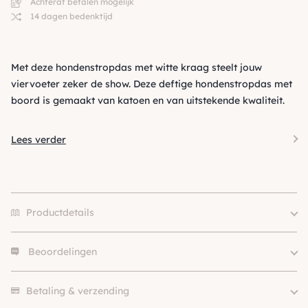
Achteraf betalen mogelijk
14 dagen bedenktijd
Met deze hondenstropdas met witte kraag steelt jouw
viervoeter zeker de show. Deze deftige hondenstropdas met
boord is gemaakt van katoen en van uitstekende kwaliteit.
Lees verder
Productdetails
Beoordelingen
Merk
Funky Dogs
Size
S, M
Er zijn nog geen beoordelingen.
Klein (0 – 10kg), Middel (10 –
Betaling & verzending
Hondgrootte
25kg)