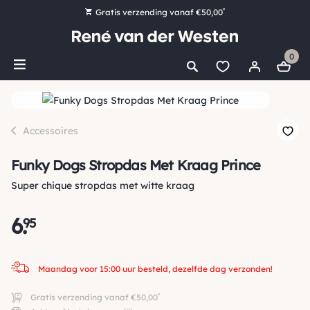
*
Gratis verzending vanaf €50,00
Bestel nu, betaal later met Klarna
0
Ruim 16.000 artikelen op voorraad
Maandag voor 15:00 uur besteld, dezelfde dag verzonden!
Ruim 44 jaar kennis en ervaring
Accessoires
Funky Dogs Stropdas Met Kraag Prince
Super chique stropdas met witte kraag
6
.
95
Maandag voor 15:00 uur besteld, dezelfde dag verzonden!
*
Gratis verzending vanaf €50,00