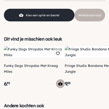
Kleur
Wit, Paars
Materiaal
Katoen
Kies een optie en bestel
Winkelvoorraad
Dit vind je misschien ook leuk
Funky Dogs Stropdas Met Kraag
Fringe Studio Bandana Me
Miles
Jungle
6
.
9
.
95
95
Verzending
Maandag voor 15:00 uur besteld, dezelfde dag verzonden!
Andere kochten ook
Je ontvangt een track & trace code van ons zodat je je