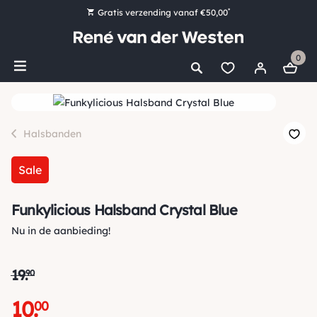
*
Gratis verzending vanaf €50,00
Bestel nu, betaal later met Klarna
0
Ruim 16.000 artikelen op voorraad
Maandag voor 15:00 uur besteld, dezelfde dag verzonden!
Ruim 44 jaar kennis en ervaring
Halsbanden
Sale
Funkylicious Halsband Crystal Blue
Nu in de aanbieding!
19
.
90
10
.
00