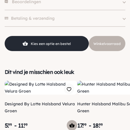
Beoordelingen
Size
XS, S, S/M, S-M
Merk
Funkylicious
Er zijn nog geen beoordelingen.
Kleur
Blauw
Betaling & verzending
Kies een optie en bestel
Winkelvoorraad
Dit vind je misschien ook leuk
Designed By Lotte Halsband Velura
Hunter Halsband Malibu S
Groen
Green
5
.
-
11
.
17
.
-
18
.
99
99
99
99