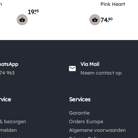
h
Pink Heart
19
.
95
74
.
80
hatsApp
Via Mail
74 963
Neem contact op
vice
Services
Garantie
& bezorgen
Orders Europe
nmelden
Algemene voorwaarden