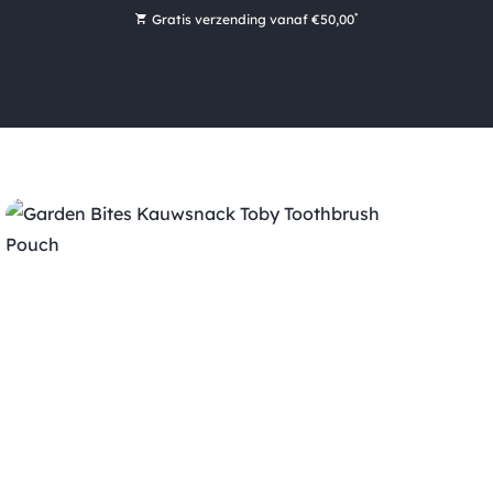
*
Gratis verzending vanaf €50,00
Bestel nu, betaal later met Klarna
Ruim 16.000 artikelen op voorraad
Maandag voor 15:00 uur besteld, dezelfde dag verzonden!
Ruim 44 jaar kennis en ervaring