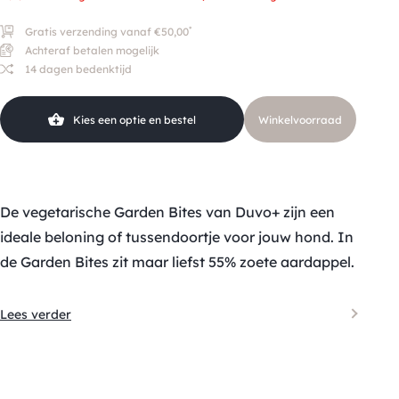
*
Gratis verzending vanaf €50,00
Achteraf betalen mogelijk
14 dagen bedenktijd
Kies een optie en bestel
Winkelvoorraad
De vegetarische Garden Bites van Duvo+ zijn een
ideale beloning of tussendoortje voor jouw hond. In
de Garden Bites zit maar liefst 55% zoete aardappel.
Lees verder