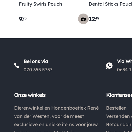
Fruity Swirls Pouch
Dental Sticks Pouc
9
.
12
.
95
49
Bel ons via
Via W
070 355 5737
0634 1
Onze winkels
Klantenser
Dierenwinkel en Hondenboetiek René
Bestellen
van der Westen, voor de meest
Verzenden 
exclusieve en unieke items voor jouw
Retour aa