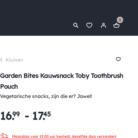
0
Kluiven
Garden Bites Kauwsnack Toby Toothbrush
Pouch
Vegetarische snacks, zijn die er? Jawel!
16
.
-
17
.
99
45
Maandag voor 15:00 uur besteld, dezelfde dag verzonden!