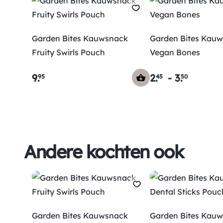
Garden Bites Kauwsnack
Garden Bites Kau
Fruity Swirls Pouch
Vegan Bones
9
.
2
.
-
3
.
95
45
50
Andere kochten ook
Garden Bites Kauwsnack
Garden Bites Kau