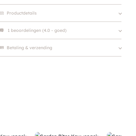
Productdetails
1 beoordelingen (4.0 - goed)
Merk
Duvo+
Size
S, L
1 beoordeling heeft alleen een score.
Betaling & verzending