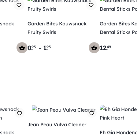
wsnack
Garden Bites Kauwsnack
Garden Bites 
Fruity Swirls
Dental Sticks P
0
.
-
1
.
12
.
95
95
49
Jean Peau Vulva Cleaner
wsnack
Eh Gia Honden