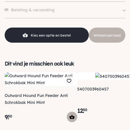
Merk
Gebr. de Boon
Er zijn nog geen beoordelingen.
Betaling & verzending
Kies een optie en bestel
Winkelvoorraad
Dit vind je misschien ook leuk
5407003960457
Outward Hound Fun Feeder Anti
Schrokbak Mini Mint
12
.
50
9
.
50