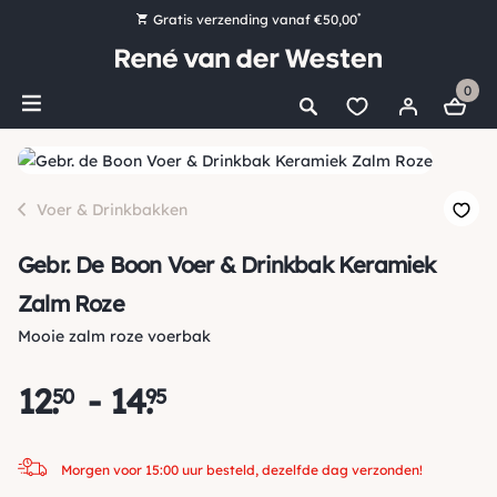
*
Gratis verzending vanaf €50,00
Bestel nu, betaal later met Klarna
0
Ruim 16.000 artikelen op voorraad
Morgen voor 15:00 uur besteld, dezelfde dag verzonden!
Ruim 44 jaar kennis en ervaring
Voer & Drinkbakken
Gebr. De Boon Voer & Drinkbak Keramiek
Zalm Roze
Mooie zalm roze voerbak
12
.
-
14
.
50
95
Morgen voor 15:00 uur besteld, dezelfde dag verzonden!