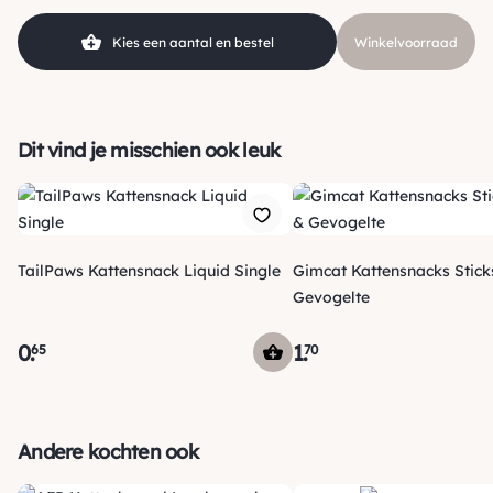
Kies een aantal en bestel
Winkelvoorraad
Dit vind je misschien ook leuk
TailPaws Kattensnack Liquid Single
Gimcat Kattensnacks Stic
Gevogelte
0
.
1
.
65
70
Verzending
Maandag voor 15:00 uur besteld, dezelfde dag verzonden!
Andere kochten ook
Je ontvangt een track & trace code van ons zodat je je
pakketje kan volgen. Voor orders tot € 15.00 zijn de