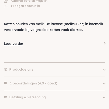
Achteraf betalen mogelijk
14 dagen bedenktijd
Katten houden van melk. De lactose (melksuiker) in koemelk
veroorzaakt bij volgroeide katten vaak diarree.
Lees verder
Productdetails
1 beoordelingen (4.0 - goed)
Merk
GimCat
SKU
210000001154
1 beoordeling heeft alleen een score.
Betaling & verzending