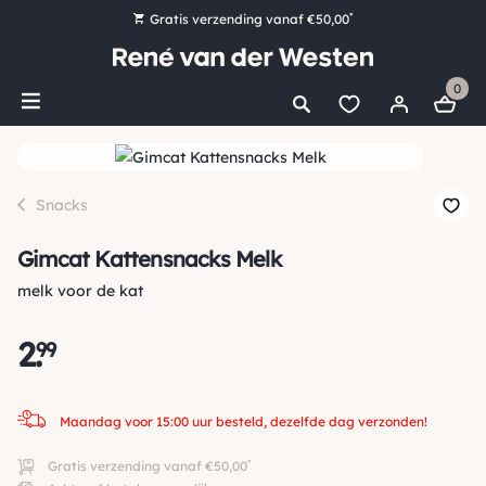
*
Gratis verzending vanaf €50,00
Bestel nu, betaal later met Klarna
0
Ruim 16.000 artikelen op voorraad
Maandag voor 15:00 uur besteld, dezelfde dag verzonden!
Ruim 44 jaar kennis en ervaring
Snacks
Gimcat Kattensnacks Melk
melk voor de kat
2
.
99
Maandag voor 15:00 uur besteld, dezelfde dag verzonden!
*
Gratis verzending vanaf €50,00