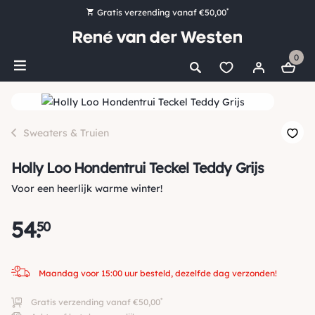
*
Gratis verzending vanaf €50,00
Bestel nu, betaal later met Klarna
0
Ruim 16.000 artikelen op voorraad
Maandag voor 15:00 uur besteld, dezelfde dag verzonden!
Ruim 44 jaar kennis en ervaring
Sweaters & Truien
Holly Loo Hondentrui Teckel Teddy Grijs
Voor een heerlijk warme winter!
54
.
50
Maandag voor 15:00 uur besteld, dezelfde dag verzonden!
*
Gratis verzending vanaf €50,00