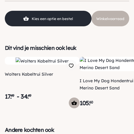
Kies een optie en bestel
Winkelvoorraad
Dit vind je misschien ook leuk
Wolters Kabeltrui Silver
I Love My Dog Hondentrui 
Merino Desert Sand
17
.
-
34
.
49
49
105
.
60
Verzending
Maandag voor 15:00 uur besteld, dezelfde dag verzonden!
Andere kochten ook
Je ontvangt een track & trace code van ons zodat je je