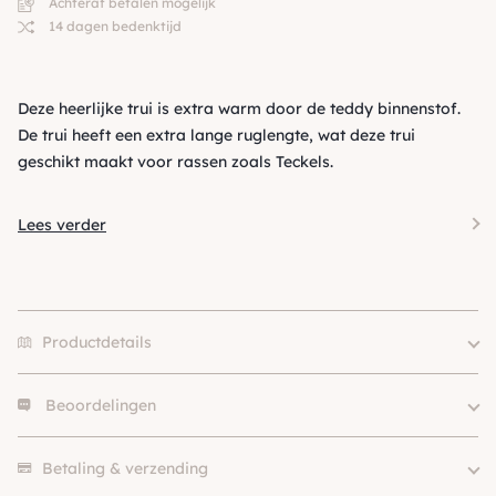
Achteraf betalen mogelijk
14 dagen bedenktijd
Deze heerlijke trui is extra warm door de teddy binnenstof.
De trui heeft een extra lange ruglengte, wat deze trui
geschikt maakt voor rassen zoals Teckels.
Lees verder
Productdetails
Beoordelingen
Size
XS, S, M, L, XL
Merk
Holly Loo
Er zijn nog geen beoordelingen.
Kleur
Grijs / Zilver
Betaling & verzending