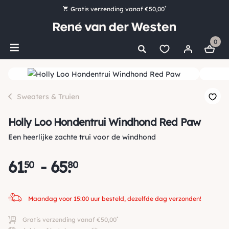
*
Gratis verzending vanaf €50,00
Bestel nu, betaal later met Klarna
0
Ruim 16.000 artikelen op voorraad
Maandag voor 15:00 uur besteld, dezelfde dag verzonden!
Ruim 44 jaar kennis en ervaring
Sweaters & Truien
Holly Loo Hondentrui Windhond Red Paw
Een heerlijke zachte trui voor de windhond
61
.
-
65
.
50
80
Maandag voor 15:00 uur besteld, dezelfde dag verzonden!
*
Gratis verzending vanaf €50,00