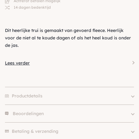
Achteraf betalen mogelijk
14 dagen bedenktijd
Dit heerlijke trui is gemaakt van gevoerd fleece. Heerlijk
voor de niet al te koude dagen of als het heel koud is onder
de jas.
Lees verder
Productdetails
Beoordelingen
XXS, XS, S, S/M, S-M, M, L,
Size
XL, XXL, 3XL
Er zijn nog geen beoordelingen.
Merk
Holly Loo
Betaling & verzending
Kleur
Rood