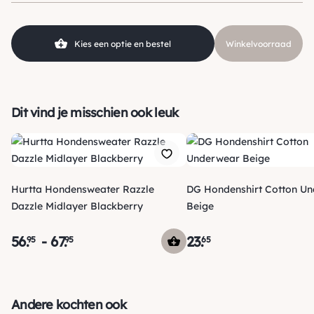
Kies een optie en bestel
Winkelvoorraad
Dit vind je misschien ook leuk
Hurtta Hondensweater Razzle
DG Hondenshirt Cotton U
Dazzle Midlayer Blackberry
Beige
56
.
-
67
.
23
.
95
95
65
Verzending
Maandag voor 15:00 uur besteld, dezelfde dag verzonden!
Andere kochten ook
Je ontvangt een track & trace code van ons zodat je je