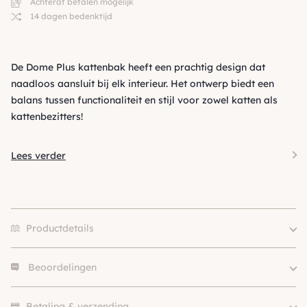
Achteraf betalen mogelijk
14 dagen bedenktijd
De Dome Plus kattenbak heeft een prachtig design dat
naadloos aansluit bij elk interieur. Het ontwerp biedt een
balans tussen functionaliteit en stijl voor zowel katten als
kattenbezitters!
Lees verder
Productdetails
Beoordelingen
Kleur
Wit
Merk
Hoopo
Er zijn nog geen beoordelingen.
SKU
210000023258
Betaling & verzending