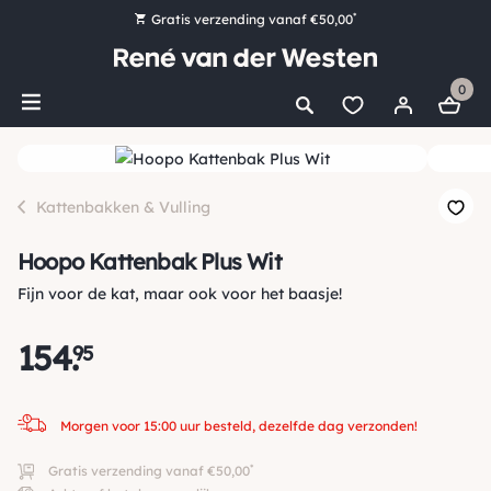
*
Gratis verzending vanaf €50,00
Bestel nu, betaal later met Klarna
0
Ruim 16.000 artikelen op voorraad
Morgen voor 15:00 uur besteld, dezelfde dag verzonden!
Ruim 44 jaar kennis en ervaring
Kattenbakken & Vulling
Hoopo Kattenbak Plus Wit
Fijn voor de kat, maar ook voor het baasje!
154
.
95
Morgen voor 15:00 uur besteld, dezelfde dag verzonden!
*
Gratis verzending vanaf €50,00