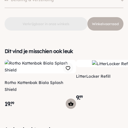
Verkrijgbaar in onze winkels
Winkelvoorraad
Dit vind je misschien ook leuk
LitterLocker Refill
Rotho Kattenbak Biala Splash
Shield
9
.
99
19
.
99
Verzending
Morgen voor 15:00 uur besteld, dezelfde dag verzonden! Je