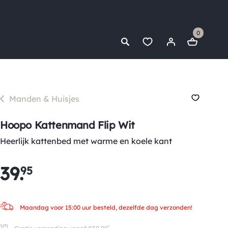
0
Manden & Huisjes
Hoopo Kattenmand Flip Wit
Heerlijk kattenbed met warme en koele kant
39
.
95
Maandag voor 15:00 uur besteld, dezelfde dag verzonden!
*