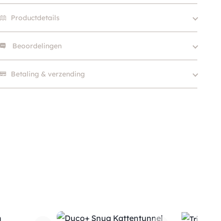
Productdetails
Beoordelingen
Merk
Hoopo
SKU
210000024687
Er zijn nog geen beoordelingen.
Betaling & verzending