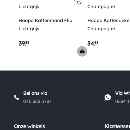
Hoopo Kattenmand Flip
Hoopo Kattendeke
Lichtgrijs
Champagne
39
.
34
.
95
95
Bel ons via
Via W
070 355 5737
0634 1
Onze winkels
Klantenser