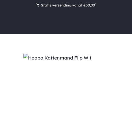
*
Gratis verzending vanaf €50,00
Bestel nu, betaal later met Klarna
Ruim 16.000 artikelen op voorraad
Maandag voor 15:00 uur besteld, dezelfde dag verzonden!
Ruim 44 jaar kennis en ervaring