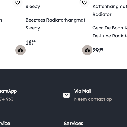
n
Beeztees Radiatorhangmat
Sleepy
Gebr. De Boon
De-Luxe Radiat
16
.
99
29
.
99
hatsApp
Via Mail
74 963
Neem contact op
vice
Services