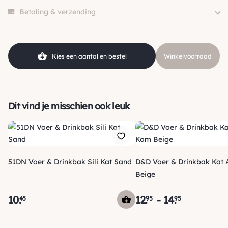
Er zijn nog geen beoordelingen.
Materiaal
Porselein
Betaling & verzending
SKU
210000023240
Kies een aantal en bestel
Winkelvoorraad
Dit vind je misschien ook leuk
51DN Voer & Drinkbak Sili Kat Sand
D&D Voer & Drinkbak Kat
Beige
10
.
12
.
-
14
.
45
95
95
Verzending