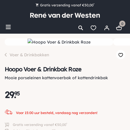
*
Gratis verzending vanaf €50,00
Bestel nu, betaal later met Klarna
0
Ruim 16.000 artikelen op voorraad
Voor 15:00 uur besteld, vandaag nog verzonden!
Ruim 44 jaar kennis en ervaring
Voer & Drinkbakken
Hoopo Voer & Drinkbak Roze
Mooie porseleinen kattenvoerbak of kattendrinkbak
29
.
95
Voor 15:00 uur besteld, vandaag nog verzonden!
*
Gratis verzending vanaf €50,00