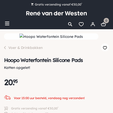
*
Gratis verzending vanaf €50,00
Bestel nu, betaal later met Klarna
0
Ruim 16.000 artikelen op voorraad
Voor 15:00 uur besteld, vandaag nog verzonden!
Ruim 44 jaar kennis en ervaring
Voer & Drinkbakken
Hoopo Waterfontein Silicone Pads
Katten opgelet!
20
.
95
Voor 15:00 uur besteld, vandaag nog verzonden!
*
Gratis verzending vanaf €50,00