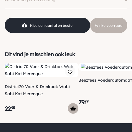
Kies een aantal en bestel
Winkelvoorraad
Dit vind je misschien ook leuk
Beeztees Voederautomaat
District70 Voer & Drinkbak Wabi
Sabi Kat Merengue
79
.
99
22
.
95
Verzending
Voor 15:00 uur besteld, vandaag nog verzonden! Je ontvangt