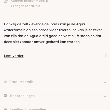
Achteraf betalen mogelijk
14 dagen bedenktijd
Dankzij de zelfklevende gel pads kan je de Agua
waterfontein op een harde vloer fixeren. Zo kan je er zeker
van zijn dat de Agua altijd goed en vast blijft staan en dat
deze niet zomaar omver geduwd kan worden.
Lees verder
Productdetails
Beoordelingen
Merk
Hoopo
SKU
210000023262
Er zijn nog geen beoordelingen.
Betaling & verzending