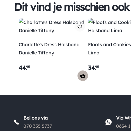
Dit vind je misschien ook
Charlotte's Dress Halsband
Floofs and Cookie
Danielle Tiffany
Lima
44
.
34
.
95
95
Bel ons via
Via W
070 355 5737
0634 1