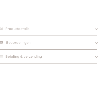
Productdetails
Beoordelingen
Merk
Hunter
Size
24
Er zijn nog geen beoordelingen.
Betaling & verzending
Kleur
Bruin
Hondgrootte
Klein (0 – 10kg)
Materiaal
Leer