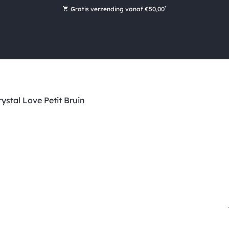
*
Gratis verzending vanaf €50,00
Bestel nu, betaal later met Klarna
Ruim 16.000 artikelen op voorraad
Maandag voor 15:00 uur besteld, dezelfde dag verzonden!
Ruim 44 jaar kennis en ervaring