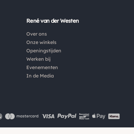
Nederland. Bestellingen onder de €50,00 zijn voor
België €6,95 en boven de €50,00 zijn de
verzendkosten €3,95. De pakketten naar België
René van der Westen
worden aangetekend en verzekerd verstuurd. Voor
Over ons
de verzendkosten buiten Nederland en België
Onze winkels
verwijzen wij je graag door naar "
Orders Europe
".
Openingstijden
Werken bij
Kies je voor afhalen bij een pakketpunt maar wordt
Evenementen
het pakket niet afgehaald? Dan retourneren wij het
In de Media
aankoopbedrag min de gemaakte verzendkosten.
Retouren
Is een product dat je besteld hebt niet naar wens?
Dan kan je het product altijd retourneren binnen 14
dagen. De retourkosten bedragen € 6.75 en zijn voor
eigen rekening. Kies bij het retourneren altijd voor