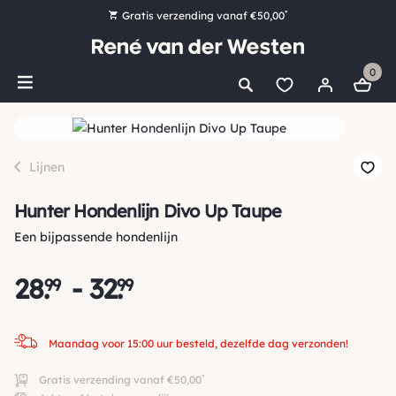
*
Gratis verzending vanaf €50,00
Bestel nu, betaal later met Klarna
0
Ruim 16.000 artikelen op voorraad
Maandag voor 15:00 uur besteld, dezelfde dag verzonden!
Ruim 44 jaar kennis en ervaring
Lijnen
Hunter Hondenlijn Divo Up Taupe
Een bijpassende hondenlijn
28
.
-
32
.
99
99
Maandag voor 15:00 uur besteld, dezelfde dag verzonden!
*
Gratis verzending vanaf €50,00