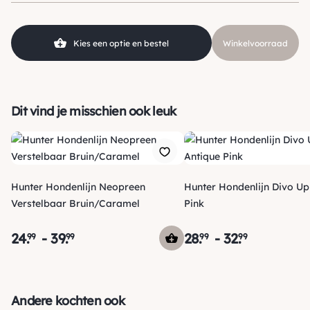
Kies een optie en bestel
Winkelvoorraad
Dit vind je misschien ook leuk
Hunter Hondenlijn Neopreen
Hunter Hondenlijn Divo Up Antique
Verstelbaar Bruin/Caramel
Pink
24
.
-
39
.
28
.
-
32
.
99
99
99
99
Verzending
Maandag voor 15:00 uur besteld, dezelfde dag verzonden!
Andere kochten ook
Je ontvangt een track & trace code van ons zodat je je