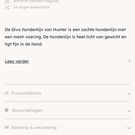
Achteraf betalen mogelijk
14 dagen bedenktijd
De Divo hondenlijn van Hunter is een zachte hondenlijn met
een mesh voering. De hondenlijn is heel licht van gewicht en
ligt fijn in de hand.
Lees verder
Productdetails
Beoordelingen
Size
15/200, 20/200
Merk
Hunter
Er zijn nog geen beoordelingen.
Kleur
Beige / Taupe
Betaling & verzending