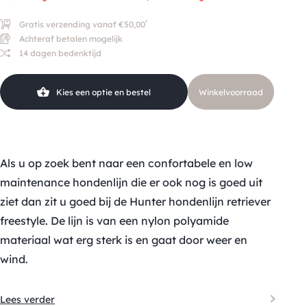
*
Gratis verzending vanaf €50,00
Achteraf betalen mogelijk
14 dagen bedenktijd
Kies een optie en bestel
Winkelvoorraad
Als u op zoek bent naar een confortabele en low
maintenance hondenlijn die er ook nog is goed uit
ziet dan zit u goed bij de Hunter hondenlijn retriever
freestyle. De lijn is van een nylon polyamide
materiaal wat erg sterk is en gaat door weer en
wind.
Lees verder