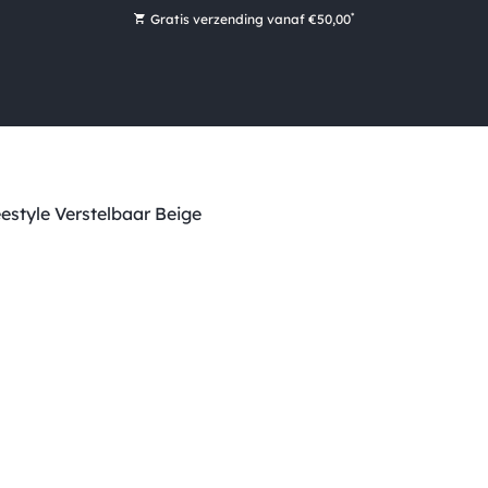
*
Gratis verzending vanaf €50,00
Bestel nu, betaal later met Klarna
Ruim 16.000 artikelen op voorraad
Morgen voor 15:00 uur besteld, dezelfde dag verzonden!
Ruim 44 jaar kennis en ervaring