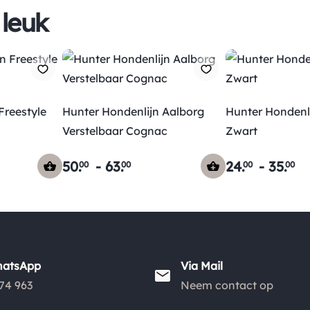
 leuk
Freestyle
Hunter Hondenlijn Aalborg
Hunter Hondenli
Verstelbaar Cognac
Zwart
50
.
-
63
.
24
.
-
35
.
00
00
00
00
hatsApp
Via Mail
74 963
Neem contact op