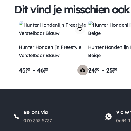
Dit vind je misschien ook
Hunter Hondenlijn Freestyle
Hunter Hondenlijn 
Verstelbaar Blauw
Beige
45
.
-
46
.
24
.
-
25
.
00
00
00
00
Bel ons via
Via W
070 355 5737
0634 1