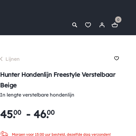
0
Lijnen
Hunter Hondenlijn Freestyle Verstelbaar
Beige
In lengte verstelbare hondenlijn
45
.
-
46
.
00
00
Morgen voor 15:00 uur besteld, dezelfde dag verzonden!