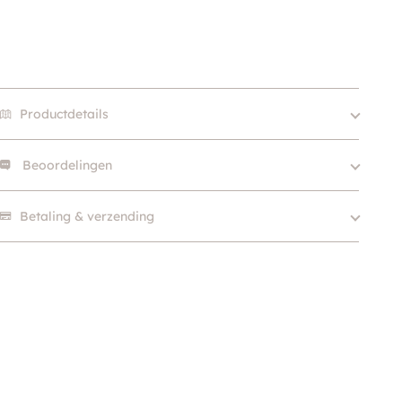
Productdetails
Beoordelingen
Size
10/200, 8/200
Merk
Hunter
Er zijn nog geen beoordelingen.
Betaling & verzending
Kleur
Beige / Taupe
Klein (0 – 10kg), Middel
Hondgrootte
(10 – 25kg), Groot (> 25kg
)
Materiaal
Nylon
Soort
Verstelbare Lijn